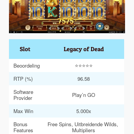
Slot
Legacy of Dead
Beoordeling
⭐⭐⭐⭐⭐
RTP (%)
96.58
Software 
Play’n GO
Provider
Max Win
5.000x
Bonus 
Free Spins, Uitbreidende Wilds, 
Features
Multipliers