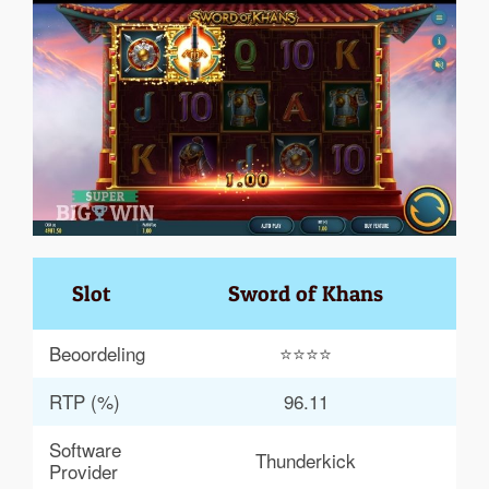
Slot
Sword of Khans
Beoordeling
⭐⭐⭐⭐
RTP (%)
96.11
Software 
Thunderkick
Provider