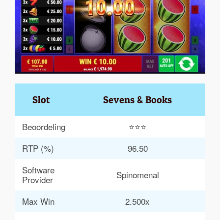
Slot
Sevens & Books
Beoordeling
⭐⭐⭐
RTP (%)
96.50
Software 
Spinomenal
Provider
Max Win
2.500x