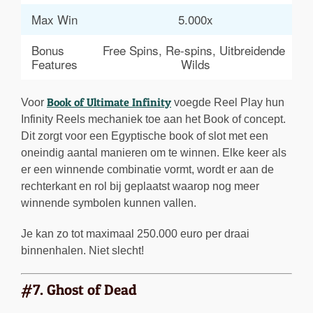
Max Win
5.000x
Bonus 
Free Spins, Re-spins, Uitbreidende 
Features
Wilds
Book of Ultimate Infinity
Voor
voegde Reel Play hun
Infinity Reels mechaniek toe aan het Book of concept.
Dit zorgt voor een Egyptische book of slot met een
oneindig aantal manieren om te winnen. Elke keer als
er een winnende combinatie vormt, wordt er aan de
rechterkant en rol bij geplaatst waarop nog meer
winnende symbolen kunnen vallen.
Je kan zo tot maximaal 250.000 euro per draai
binnenhalen. Niet slecht!
#7. Ghost of Dead