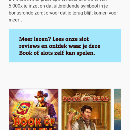
5.000x je inzet en dat uitbreidende symbool in je
bonusronde zorgt ervoor dat je terug blijft komen voor
meer…
Meer lezen? Lees onze slot 
reviews en ontdek waar je deze 
Book of slots zelf kan spelen.