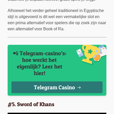
Alhoewel het verder geheel traditioneel in Egyptische
stijl is uitgevoerd is dit wel een vermakelijke slot en
een prima alternatief voor spelers die op zoek zijn naar
een alternatief voor Book of Ra.
📲 Telegram-casino’s:
hoe werkt het
eigenlijk? Leer het
hier!
Telegram Casino
#5. Sword of Khans