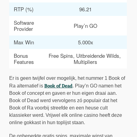
RTP (%)
96.21
Software 
Play’n GO
Provider
Max Win
5.000x
Bonus 
Free Spins, Uitbreidende Wilds, 
Features
Multipliers
Er is geen twijfel over mogelijk, het nummer 1 Book of
Book of Dead
Ra alternatief is
. Play’n GO namen het
Book of concept en gaven er hun eigen draai aan.
Book of Dead werd vervolgens zó populair dat het
Book of Ra voorbij streefde en een heuse cult
klassieker werd. Vrijwel elk online casino heeft deze
online gokkast in hun toplijst staan.
De onbeperkte gratis spins, maximale winst van