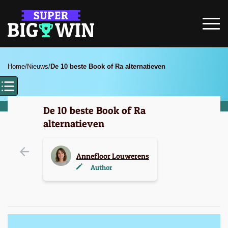
Home
/
Nieuws
/
De 10 beste Book of Ra alternatieven
De 10 beste Book of Ra
alternatieven
Annefloor Louwerens
Author