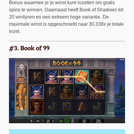
Bonus waarmee je je winst kunt inzetten om gratis
spins te winnen. Daarnaast heeft Book of Shadows tot
20 winlijnen en een extreem hoge variantie. De
maximale winst is opgeschroefd naar 30.338x je totale
inzet.
#3. Book of 99