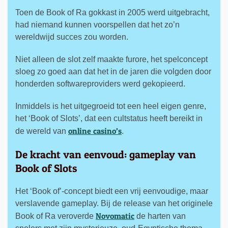
Toen de Book of Ra gokkast in 2005 werd uitgebracht,
had niemand kunnen voorspellen dat het zo’n
wereldwijd succes zou worden.
Niet alleen de slot zelf maakte furore, het spelconcept
sloeg zo goed aan dat het in de jaren die volgden door
honderden softwareproviders werd gekopieerd.
Inmiddels is het uitgegroeid tot een heel eigen genre,
het ‘Book of Slots’, dat een cultstatus heeft bereikt in
online casino’s
de wereld van
.
De kracht van eenvoud: gameplay van
Book of Slots
Het ‘Book of’-concept biedt een vrij eenvoudige, maar
verslavende gameplay. Bij de release van het originele
Novomatic
Book of Ra veroverde
de harten van