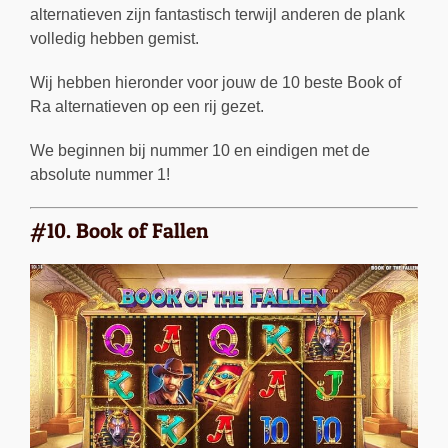
alternatieven zijn fantastisch terwijl anderen de plank
volledig hebben gemist.
Wij hebben hieronder voor jouw de 10 beste Book of
Ra alternatieven op een rij gezet.
We beginnen bij nummer 10 en eindigen met de
absolute nummer 1!
#10. Book of Fallen