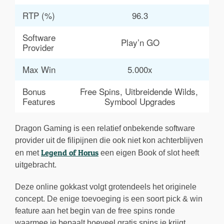
RTP (%)
96.3
Software 
Play’n GO
Provider
Max Win
5.000x
Bonus 
Free Spins, Uitbreidende Wilds, 
Features
Symbool Upgrades
Dragon Gaming is een relatief onbekende software
provider uit de filipijnen die ook niet kon achterblijven
Legend of Horus
en met
een eigen Book of slot heeft
uitgebracht.
Deze online gokkast volgt grotendeels het originele
concept. De enige toevoeging is een soort pick & win
feature aan het begin van de free spins ronde
waarmee je bepaalt hoeveel gratis spins je krijgt.