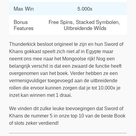
Max Win
5.000x
Bonus 
Free Spins, Stacked Symbolen, 
Features
Uitbreidende Wilds
Thunderkick besloot origineel te zijn en hun Sword of
Khans gokkast speelt zich niet af in Egypte maar
neemt ons mee naar het Mongoolse rijk! Nog een
belangrijk verschil is dat een zwaard de functie heeft
overgenomen van het boek. Verder hebben ze een
vermenigvuldiger toegevoegd aan de uitbreidende
rollen die ervoor kunnen zorgen dat je tot 10.000x je
inzet kan winnen met 1 draai.
We vinden dit zulke leuke toevoegingen dat Sword of
Khans de nummer 5 in onze top 10 van de beste Book
of slots zeker verdiend!