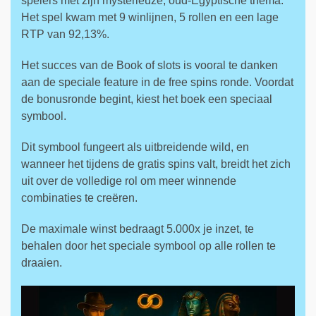
spelers met zijn mysterieuze, oud-Egyptische thema.
Het spel kwam met 9 winlijnen, 5 rollen en een lage
RTP van 92,13%.
Het succes van de Book of slots is vooral te danken
aan de speciale feature in de free spins ronde. Voordat
de bonusronde begint, kiest het boek een speciaal
symbool.
Dit symbool fungeert als uitbreidende wild, en
wanneer het tijdens de gratis spins valt, breidt het zich
uit over de volledige rol om meer winnende
combinaties te creëren.
De maximale winst bedraagt 5.000x je inzet, te
behalen door het speciale symbool op alle rollen te
draaien.