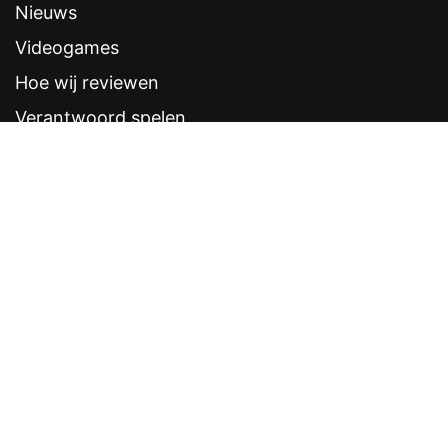
Nieuws
Videogames
Hoe wij reviewen
Verantwoord spelen
Contentstandaarden
Veelgestelde vragen
Contact
Sitemap
Disclaimer
Privacyverklaring
CRUKS eerder opzeggen
Software provider
Weddenschappen