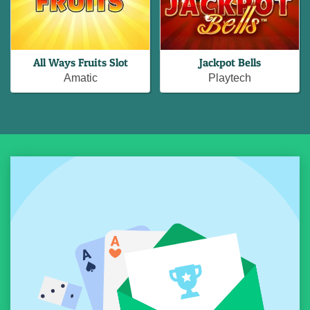
All Ways Fruits Slot
Jackpot Bells
Amatic
Playtech