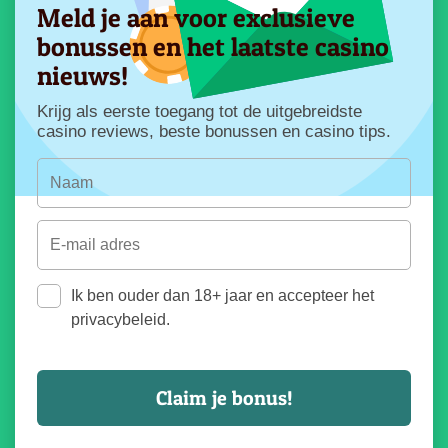
Meld je aan voor exclusieve
bonussen en het laatste casino
nieuws!
Krijg als eerste toegang tot de uitgebreidste
casino reviews, beste bonussen en casino tips.
Ik ben ouder dan 18+ jaar en accepteer het
privacybeleid.