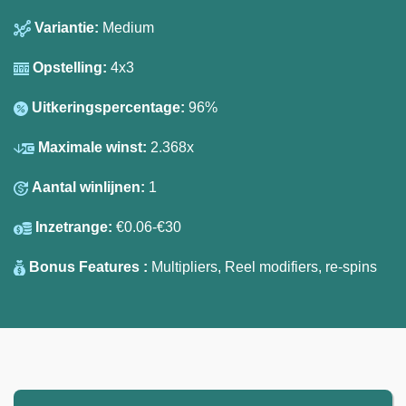
Variantie:
Medium
Opstelling:
4x3
Uitkeringspercentage:
96%
Maximale winst:
2.368x
Aantal winlijnen:
1
Inzetrange:
€0.06-€30
Bonus Features :
Multipliers, Reel modifiers, re-spins