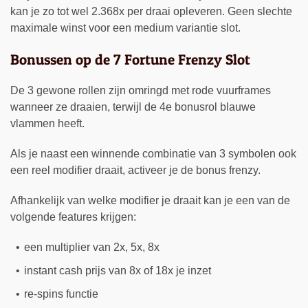
kan je zo tot wel 2.368x per draai opleveren. Geen slechte
maximale winst voor een medium variantie slot.
Bonussen op de 7 Fortune Frenzy Slot
De 3 gewone rollen zijn omringd met rode vuurframes
wanneer ze draaien, terwijl de 4e bonusrol blauwe
vlammen heeft.
Als je naast een winnende combinatie van 3 symbolen ook
een reel modifier draait, activeer je de bonus frenzy.
Afhankelijk van welke modifier je draait kan je een van de
volgende features krijgen:
een multiplier van 2x, 5x, 8x
instant cash prijs van 8x of 18x je inzet
re-spins functie