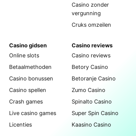
Casino zonder
vergunning
Cruks omzeilen
Casino gidsen
Casino reviews
Online slots
Casino reviews
Betaalmethoden
Betory Casino
Casino bonussen
Betoranje Casino
Casino spellen
Zumo Casino
Crash games
Spinalto Casino
Live casino games
Super Spin Casino
Licenties
Kaasino Casino