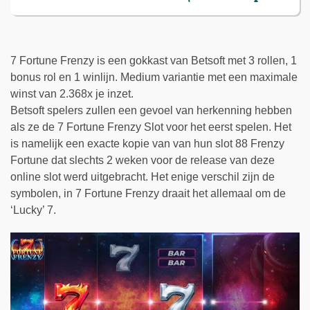
7 Fortune Frenzy is een gokkast van Betsoft met 3 rollen, 1
bonus rol en 1 winlijn. Medium variantie met een maximale
winst van 2.368x je inzet.
Betsoft spelers zullen een gevoel van herkenning hebben
als ze de 7 Fortune Frenzy Slot voor het eerst spelen. Het
is namelijk een exacte kopie van van hun slot 88 Frenzy
Fortune dat slechts 2 weken voor de release van deze
online slot werd uitgebracht. Het enige verschil zijn de
symbolen, in 7 Fortune Frenzy draait het allemaal om de
‘Lucky’ 7.