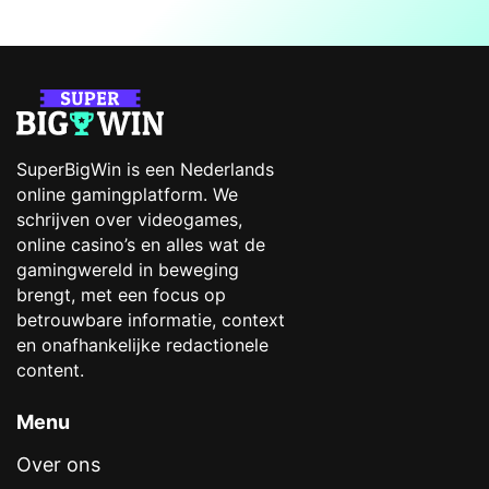
SuperBigWin is een Nederlands
online gamingplatform. We
schrijven over videogames,
online casino’s en alles wat de
gamingwereld in beweging
brengt, met een focus op
betrouwbare informatie, context
en onafhankelijke redactionele
content.
Menu
Over ons