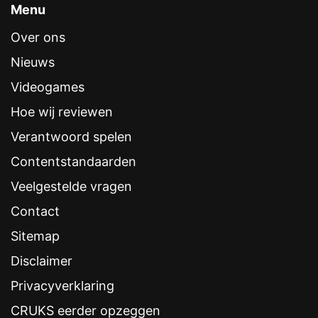
Menu
Over ons
Nieuws
Videogames
Hoe wij reviewen
Verantwoord spelen
Contentstandaarden
Veelgestelde vragen
Contact
Sitemap
Disclaimer
Privacyverklaring
CRUKS eerder opzeggen