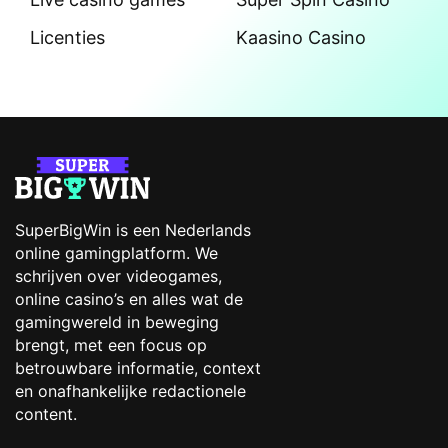
Licenties
Kaasino Casino
SuperBigWin is een Nederlands
online gamingplatform. We
schrijven over videogames,
online casino’s en alles wat de
gamingwereld in beweging
brengt, met een focus op
betrouwbare informatie, context
en onafhankelijke redactionele
content.