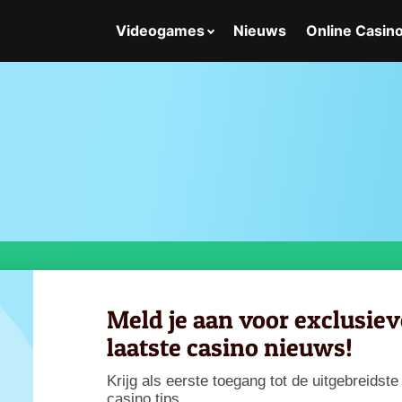
Videogames
Nieuws
Online Casin
Meld je aan voor exclusie
laatste casino nieuws!
Krijg als eerste toegang tot de uitgebreids
casino tips.