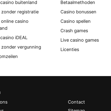
 casino buitenland
Betaalmethoden
 zonder registratie
Casino bonussen
 online casino
Casino spellen
land
Crash games
 casino iDEAL
Live casino games
 zonder vergunning
Licenties
omzeilen
u
 ons
Contact
ws
Sitemap