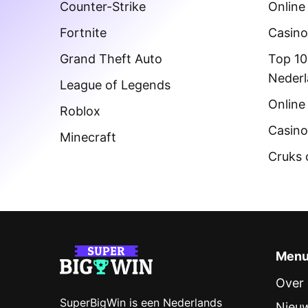
Counter-Strike
Online
Fortnite
Casino
Grand Theft Auto
Top 10
Neder
League of Legends
Online
Roblox
Casino
Minecraft
Cruks 
Men
Over
SuperBigWin is een Nederlands
Nieu