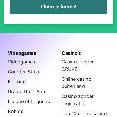
Videogames
Casino’s
Videogames
Casino zonder
CRUKS
Counter-Strike
Online casino
Fortnite
buitenland
Grand Theft Auto
Casino zonder
League of Legends
registratie
Roblox
Top 10 online casino