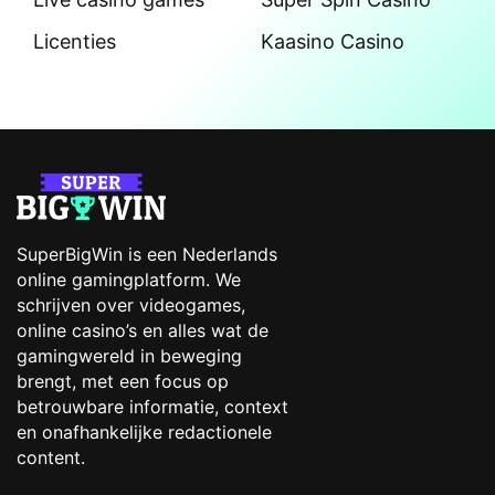
Licenties
Kaasino Casino
SuperBigWin is een Nederlands
online gamingplatform. We
schrijven over videogames,
online casino’s en alles wat de
gamingwereld in beweging
brengt, met een focus op
betrouwbare informatie, context
en onafhankelijke redactionele
content.