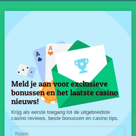
Meld je aan voor exclusieve
bonussen en het laatste casino
nieuws!
Krijg als eerste toegang tot de uitgebreidste
casino reviews, beste bonussen en casino tips.