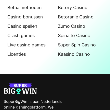
Betaalmethoden
Betory Casino
Casino bonussen
Betoranje Casino
Casino spellen
Zumo Casino
Crash games
Spinalto Casino
Live casino games
Super Spin Casino
Licenties
Kaasino Casino
SuperBigWin is een Nederlands
online gamingplatform. We