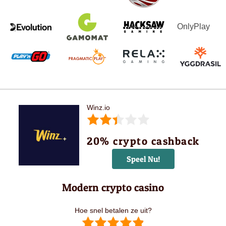
OnlyPlay
Winz.io
20% crypto cashback
Speel Nu!
Modern crypto casino
Hoe snel betalen ze uit?