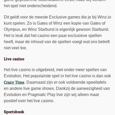
het spel niet onderscheidend.
Dit geldt voor de meeste Exclusive games die je bij Winz.io
kunt spelen. Zo is Gates of Winz een kopie van Gates of
Olympus, en Winz Starburst is eigenlijk gewoon Starburst.
Het is leuk dat het casino een paar exclusieve spellen
heeft, maar de inhoud van de spellen voegt wat ons betreft
niet veel toe.
Live casino
Het live casino is uitgebreid, met onder meer spellen van
Evolution. Het populairste spel in het live casino is dan ook
Crazy Time
. Daarnaast zijn er ook voldoende speeltafels
en andere live game shows. Dankzij de aanwezigheid van
Evolution en Pragmatic Play live zijn wij alleen maar
positief over het live casino.
Sportsbook