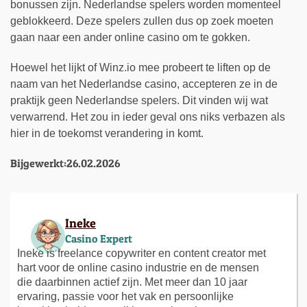
bonussen zijn. Nederlandse spelers worden momenteel
geblokkeerd. Deze spelers zullen dus op zoek moeten
gaan naar een ander online casino om te gokken.
Hoewel het lijkt of Winz.io mee probeert te liften op de
naam van het Nederlandse casino, accepteren ze in de
praktijk geen Nederlandse spelers. Dit vinden wij wat
verwarrend. Het zou in ieder geval ons niks verbazen als
hier in de toekomst verandering in komt.
Bijgewerkt:
26.02.2026
Ineke
Casino Expert
Ineke is freelance copywriter en content creator met
hart voor de online casino industrie en de mensen
die daarbinnen actief zijn. Met meer dan 10 jaar
ervaring, passie voor het vak en persoonlijke