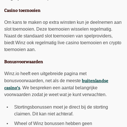
Casino toernooien
Om kans te maken op extra winsten kun je deelnemen aan
slot toernooien. Deze toernooien wisselen regelmatig.
Naast de standaard slot toernooien van spelproviders,
biedt Winz ook regelmatig live casino toernooien en crypto
toernooien aan.
Bonusvoorwaarden
Winz.io heeft een uitgebreide pagina met
buitenlandse
bonusvoorwaarden, net als de meeste
casino’s
. We bespreken een aantal belangrijke
voorwaarden zodat je weet wat je kunt verwachten.
Stortingsbonussen moet je direct bij de storting
claimen. Dit kan niet achteraf.
Wheel of Winz bonussen hebben geen