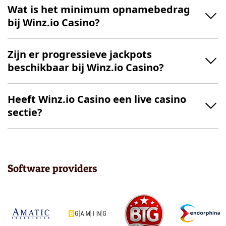
Wat is het minimum opnamebedrag
bij Winz.io Casino?
Zijn er progressieve jackpots
beschikbaar bij Winz.io Casino?
Heeft Winz.io Casino een live casino
sectie?
Software providers