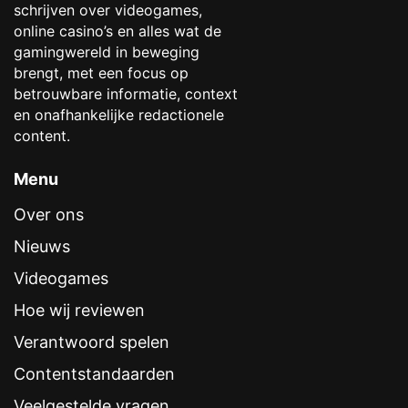
schrijven over videogames,
online casino’s en alles wat de
gamingwereld in beweging
brengt, met een focus op
betrouwbare informatie, context
en onafhankelijke redactionele
content.
Menu
Over ons
Nieuws
Videogames
Hoe wij reviewen
Verantwoord spelen
Contentstandaarden
Veelgestelde vragen