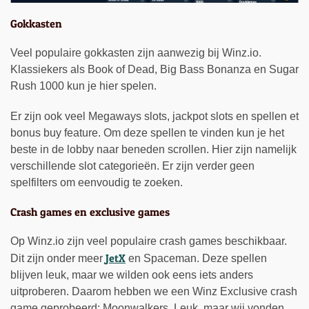
Gokkasten
Veel populaire gokkasten zijn aanwezig bij Winz.io.
Klassiekers als Book of Dead, Big Bass Bonanza en Sugar
Rush 1000 kun je hier spelen.
Er zijn ook veel Megaways slots, jackpot slots en spellen et
bonus buy feature. Om deze spellen te vinden kun je het
beste in de lobby naar beneden scrollen. Hier zijn namelijk
verschillende slot categorieën. Er zijn verder geen
spelfilters om eenvoudig te zoeken.
Crash games en exclusive games
Op Winz.io zijn veel populaire crash games beschikbaar.
JetX
Dit zijn onder meer
en Spaceman. Deze spellen
blijven leuk, maar we wilden ook eens iets anders
uitproberen. Daarom hebben we een Winz Exclusive crash
game geprobeerd: Moonwalkers. Leuk, maar wij vonden