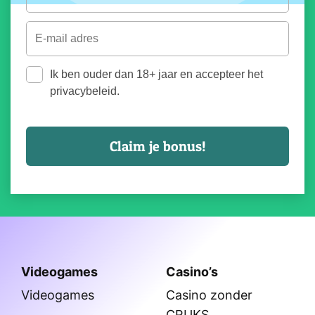
Ik ben ouder dan 18+ jaar en accepteer het
privacybeleid.
Videogames
Casino’s
Videogames
Casino zonder
CRUKS