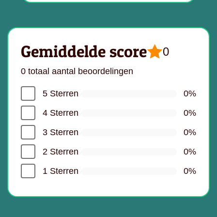
E-mail
Datum van ervaring
Gemiddelde score
0
Titel
0 totaal aantal beoordelingen
Beoordeling
5 Sterren
0%
4 Sterren
0%
3 Sterren
0%
2 Sterren
0%
1 Sterren
0%
Door deze beoordeling in te vullen en te
verzenden ga ik akkoord met de
algemene voorwaarden
van
SuperBigWin.nu