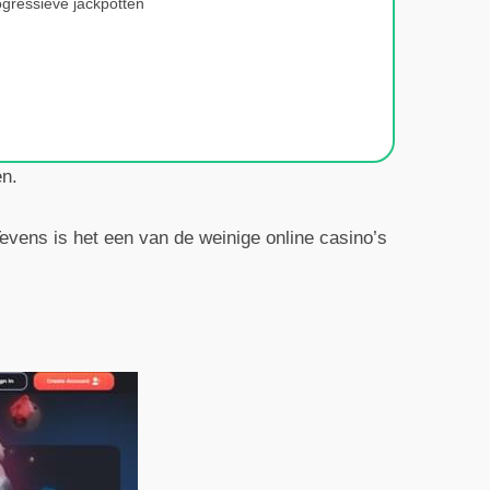
gressieve jackpotten
en.
 Tevens is het een van de weinige online casino’s