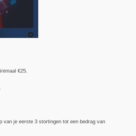
inimaal €25.
.
p van je eerste 3 stortingen tot een bedrag van