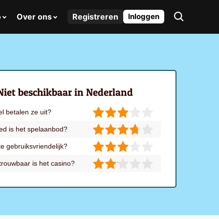
o
Over ons
Registreren
Inloggen
Niet beschikbaar in Nederland
l betalen ze uit?
ed is het spelaanbod?
te gebruiksvriendelijk?
rouwbaar is het casino?