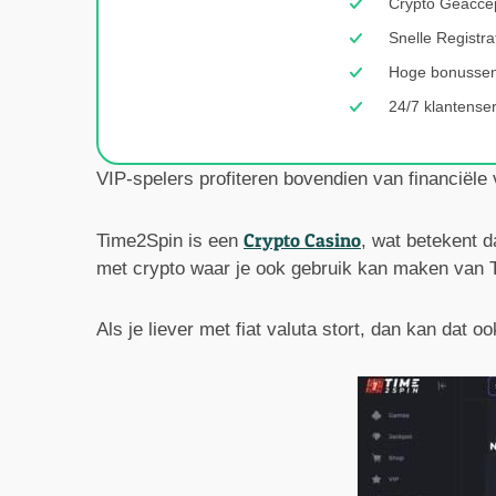
Crypto Geacce
Snelle Registra
Hoge bonussen
24/7 klantense
VIP-spelers profiteren bovendien van financiël
Crypto Casino
Time2Spin is een
, wat betekent d
met crypto waar je ook gebruik kan maken van 
Als je liever met fiat valuta stort, dan kan dat