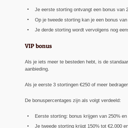
Je eerste storting ontvangt een bonus van
Op je tweede storting kan je een bonus van
Je derde storting wordt vervolgens nog een
VIP bonus
Als je iets meer te besteden hebt, is de stand
aanbieding.
Als je eerste 3 stortingen €250 of meer bedrage
De bonuspercentages zijn als volgt verdeeld:
Eerste storting: bonus krijgen van 250% en
Je tweede storting krijgt 150% tot €2.000