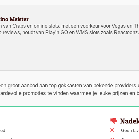
ino Meister
an van Craps en online slots, met een voorkeur voor Vegas en 
no reviews, houdt van Play’n GO en WMS slots zoals Reactoonz.
een groot aanbod aan top gokkasten van bekende provider
aardevolle promoties te vinden waarmee je leuke prijzen en 
n
Nadel
bod
Geen Liv