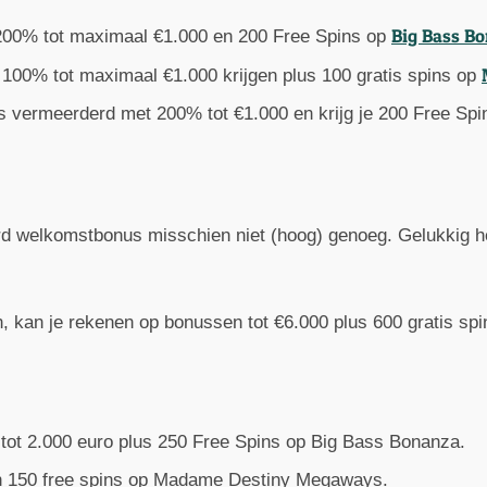
Big Bass B
 200% tot maximaal €1.000 en 200 Free Spins op
 100% tot maximaal €1.000 krijgen plus 100 gratis spins op
s vermeerderd met 200% tot €1.000 en krijg je 200 Free Spi
aard welkomstbonus misschien niet (hoog) genoeg. Gelukkig h
n, kan je rekenen op bonussen tot €6.000 plus 600 gratis spi
 tot 2.000 euro plus 250 Free Spins op Big Bass Bonanza.
 en 150 free spins op Madame Destiny Megaways.