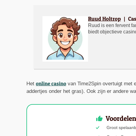
Ruud Holtrop
Cas
Ruud is een fervent f
biedt objectieve casi
online casino
Het
van Time2Spin overtuigt met 
addertjes onder het gras). Ook zijn er andere w
Voordele
Groot spelaan