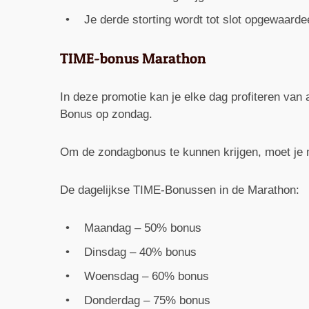
Je derde storting wordt tot slot opgewaard
TIME-bonus Marathon
In deze promotie kan je elke dag profiteren va
Bonus op zondag.
Om de zondagbonus te kunnen krijgen, moet je 
De dagelijkse TIME-Bonussen in de Marathon:
Maandag – 50% bonus
Dinsdag – 40% bonus
Woensdag – 60% bonus
Donderdag – 75% bonus