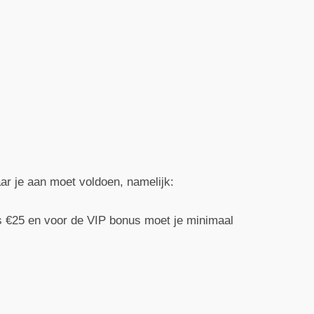
r je aan moet voldoen, namelijk:
 €25 en voor de VIP bonus moet je minimaal