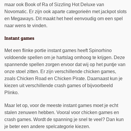
maar ook Book of Ra of Sizzling Hot Deluxe van
Novomatic. Er zijn ook aparte categorieën met jackpot slots
en Megaways. Dit maakt het heel eenvoudig om een spel
naar wens te vinden.
Instant games
Met een flinke portie instant games heeft Spinorhino
voldoende spellen om je hartslag omhoog te krijgen. Deze
spannende spellen zorgen ervoor dat wij op het puntje van
onze stoel zitten. Er zijn verschillende chicken games,
zoals Chicken Road en Chicken Pirate. Daarnaast kun je
kiezen uit verschillende crash games of bijvoorbeeld
Plinko.
Maar let op, voor de meeste instant games moet je echt
stalen zenuwen hebben. Vooral voor chicken games en
crash games. Wordt de spanning je snel te veel? Dan kun
je beter een andere spelcategorie kiezen.