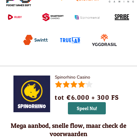
Spinorhino Casino
tot €6.000 + 300 FS
Speel Nu!
Mega aanbod, snelle flow, maar check de
voorwaarden