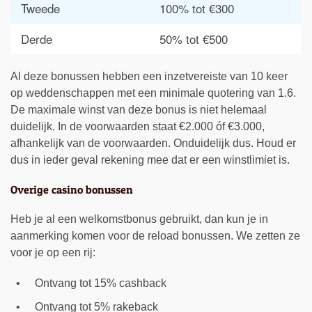
Tweede
100% tot €300
Derde
50% tot €500
Al deze bonussen hebben een inzetvereiste van 10 keer
op weddenschappen met een minimale quotering van 1.6.
De maximale winst van deze bonus is niet helemaal
duidelijk. In de voorwaarden staat €2.000 óf €3.000,
afhankelijk van de voorwaarden. Onduidelijk dus. Houd er
dus in ieder geval rekening mee dat er een winstlimiet is.
Overige casino bonussen
Heb je al een welkomstbonus gebruikt, dan kun je in
aanmerking komen voor de reload bonussen. We zetten ze
voor je op een rij:
Ontvang tot 15% cashback
Ontvang tot 5% rakeback