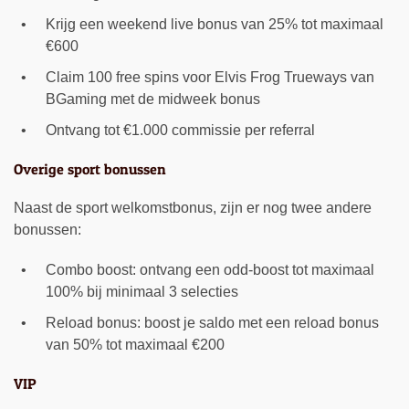
Krijg een weekend live bonus van 25% tot maximaal
€600
Claim 100 free spins voor Elvis Frog Trueways van
BGaming met de midweek bonus
Ontvang tot €1.000 commissie per referral
Overige sport bonussen
Naast de sport welkomstbonus, zijn er nog twee andere
bonussen:
Combo boost: ontvang een odd-boost tot maximaal
100% bij minimaal 3 selecties
Reload bonus: boost je saldo met een reload bonus
van 50% tot maximaal €200
VIP