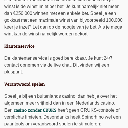
winst is de winstlimiet per bet. Je kunt namelijk niet meer
dan €250.000 winnen met een enkele bet. Speel je een
gokkast met een maximale winst van bijvoorbeeld 100.000
keer je inzet? Let dan op de hoogte van je bet. Als je mega
wint kan de winst namelijk worden gekort.
Klantenservice
De klantentenservice is goed bereikbaar. Je kunt 24/7
contact opnemen via de live chat. Dit vinden wij een
pluspunt.
Verantwoord spelen
Speel je bij een buitenlands casino, dan heb je over het
algemeen meer vrijheid dan in een Nederlands casino.
casino zonder CRUKS
Een
heeft geen CRUKS-controle of
verplichte limieten. Desondanks heeft Spinorhino wel een
paar tools om verantwoord spelen te stimuleren: