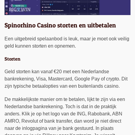
Spinorhino Casino storten en uitbetalen
Een uitgebreid spelaanbod is leuk, maar je moet ook veilig
geld kunnen storten en opnemen.
Storten
Geld storten kan vanaf €20 met een Nederlandse
bankrekening, Visa, Mastercard, Google Pay of crypto. Dit
zijn typische betaalopties van een buitenlands casino.
De makkelijkste manier om te betalen, lijkt te zijn via een
Nederlandse bankrekening. Toch is dat in de praktijk
anders. Klik je op het logo van de ING, Rabobank, ABN
AMRO, Revolut of bank transfer, dan word je niet direct
naar de inlogpagina van je bank gestuurd. In plaats