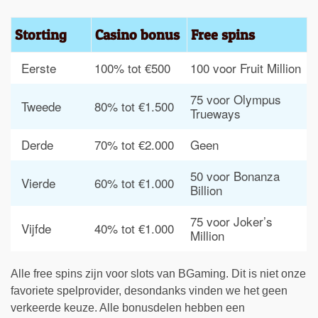
Storting
Casino bonus
Free spins
Eerste
100% tot €500
100 voor Fruit Million
75 voor Olympus 
Tweede
80% tot €1.500
Trueways
Derde
70% tot €2.000
Geen
50 voor Bonanza 
Vierde
60% tot €1.000
Billion
75 voor Joker’s 
Vijfde
40% tot €1.000
Million
Alle free spins zijn voor slots van BGaming. Dit is niet onze
favoriete spelprovider, desondanks vinden we het geen
verkeerde keuze. Alle bonusdelen hebben een