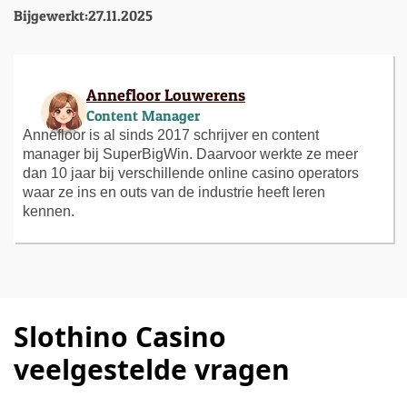
Bijgewerkt:
27.11.2025
Annefloor Louwerens
Content Manager
Annefloor is al sinds 2017 schrijver en content
manager bij SuperBigWin. Daarvoor werkte ze meer
dan 10 jaar bij verschillende online casino operators
waar ze ins en outs van de industrie heeft leren
kennen.
Slothino Casino
veelgestelde vragen