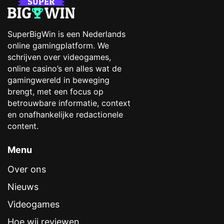
SuperBigWin is een Nederlands
online gamingplatform. We
schrijven over videogames,
online casino’s en alles wat de
gamingwereld in beweging
brengt, met een focus op
betrouwbare informatie, context
en onafhankelijke redactionele
content.
Menu
Over ons
Nieuws
Videogames
Hoe wij reviewen