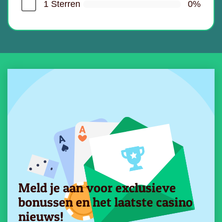
1 Sterren
0%
Door deze beoordeling in te vullen en te
verzenden ga ik akkoord met de
algemene voorwaarden
van
SuperBigWin.nu
Meld je aan voor exclusieve
bonussen en het laatste casino
nieuws!