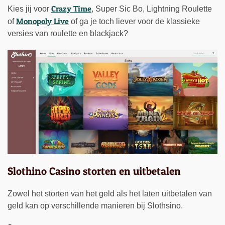
Crazy Time
Kies jij voor
, Super Sic Bo, Lightning Roulette
Monopoly Live
of
of ga je toch liever voor de klassieke
versies van roulette en blackjack?
Slothino Casino storten en uitbetalen
Zowel het storten van het geld als het laten uitbetalen van
geld kan op verschillende manieren bij Slothsino.