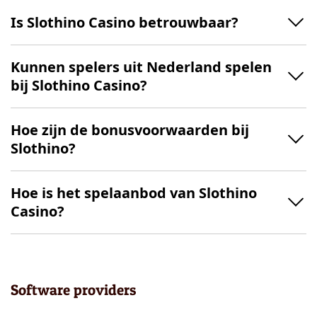
Is Slothino Casino betrouwbaar?
Kunnen spelers uit Nederland spelen
bij Slothino Casino?
Hoe zijn de bonusvoorwaarden bij
Slothino?
Hoe is het spelaanbod van Slothino
Casino?
Software providers