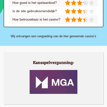
Hoe goed is het spelaanbod?
Is de site gebruiksvriendelijk?
Hoe betrouwbaar is het casino?
Wij ontvangen een vergoeding van de hier genoemde casino’s
Kansspelvergunning: