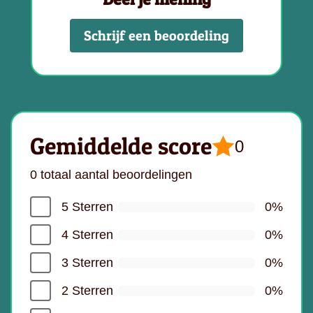
Score
5
/5
Schrijf een beoordeling
Naam
E-mail
Datum van ervaring
Gemiddelde score
0
Titel
0 totaal aantal beoordelingen
Beoordeling
5 Sterren
0%
4 Sterren
0%
3 Sterren
0%
2 Sterren
0%