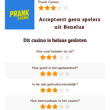
Prank Casino
Accepteert geen spelers
uit Benelux
Dit casino is helaas gesloten
Hoe snel betalen ze uit?
Hoe goed is het spelaanbod?
Is de site gebruiksvriendelijk?
Hoe betrouwbaar is het casino?