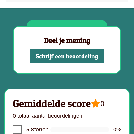
Score
Deel je mening
5
/5
Schrijf een beoordeling
Naam
E-mail
Datum van ervaring
Gemiddelde score
0
Titel
0 totaal aantal beoordelingen
Beoordeling
5 Sterren
0%