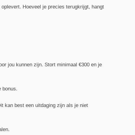
oplevert. Hoeveel je precies terugkrijgt, hangt
oor jou kunnen zijn. Stort minimaal €300 en je
e bonus.
 kan best een uitdaging zijn als je niet
alen.