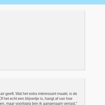
 geeft. Wat het extra interessant maakt, is de
het echt een blijvertje is, hangt af van hoe
den, maar voorlopig ben ik aangenaam verrast.”