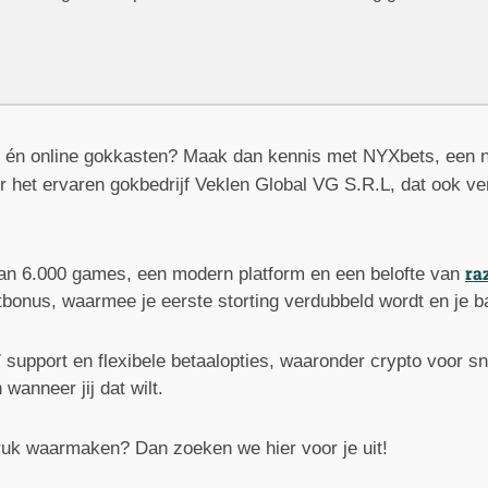
 én online gokkasten? Maak dan kennis met NYXbets, een 
r het ervaren gokbedrijf Veklen Global VG S.R.L, dat ook ve
ra
n 6.000 games, een modern platform en een belofte van
bonus, waarmee je eerste storting verdubbeld wordt en je ban
upport en flexibele betaalopties, waaronder crypto voor sn
wanneer jij dat wilt.
uk waarmaken? Dan zoeken we hier voor je uit!