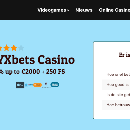
Videogames
Nieuws
Online Casin
Er i
YXbets Casino
% up to €2000 + 250 FS
Hoe snel bet
Hoe goed is
Is de site ge
Hoe betrouwb