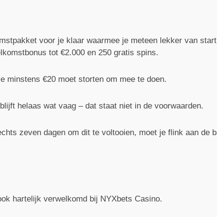
omstpakket voor je klaar waarmee je meteen lekker van star
elkomstbonus tot €2.000 en 250 gratis spins.
 je minstens €20 moet storten om mee te doen.
blijft helaas wat vaag – dat staat niet in de voorwaarden.
ts zeven dagen om dit te voltooien, moet je flink aan de ba
k hartelijk verwelkomd bij NYXbets Casino.