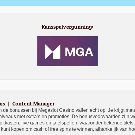
Kansspelvergunning:
ns
Content Manager
 de bonussen bij Megaslot Casino vallen echt op. Je krijgt m
-niveaus met extra’s en promoties. De bonusvoorwaarden zijn we
okkasten, live games en tafelspellen, waaronder bekende titels
s kunt kopen om cash of free spins te winnen, afhankelijk van hoe