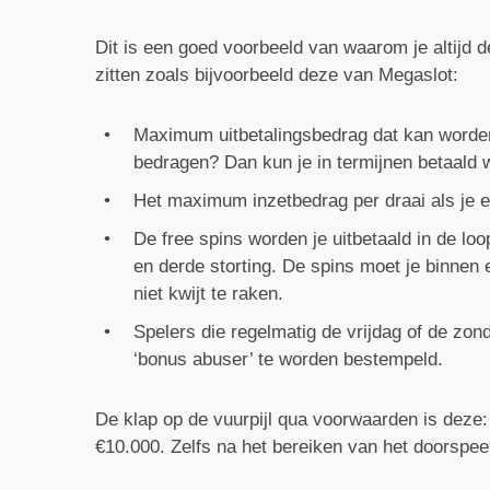
Dit is een goed voorbeeld van waarom je altijd 
zitten zoals bijvoorbeeld deze van Megaslot:
Maximum uitbetalingsbedrag dat kan worden
bedragen? Dan kun je in termijnen betaald 
Het maximum inzetbedrag per draai als je ee
De free spins worden je uitbetaald in de loo
en derde storting. De spins moet je binnen 
niet kwijt te raken.
Spelers die regelmatig de vrijdag of de zo
‘bonus abuser’ te worden bestempeld.
De klap op de vuurpijl qua voorwaarden is deze
€10.000. Zelfs na het bereiken van het doorspee