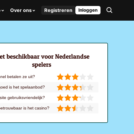
o
Over ons
Registreren
Inloggen
et beschikbaar voor Nederlandse
spelers
nel betalen ze uit?
oed is het spelaanbod?
site gebruiksvriendelijk?
etrouwbaar is het casino?