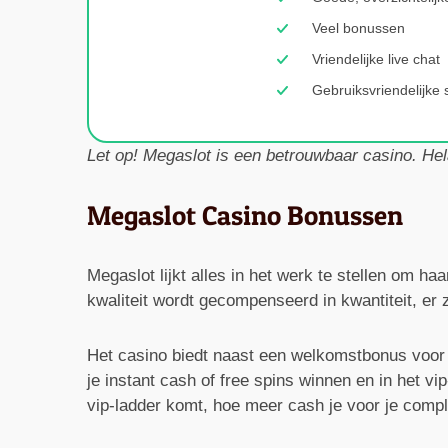
Veel bonussen
Vriendelijke live chat
Gebruiksvriendelijke s
Let op! Megaslot
is
een betrouwbaar casino.
Hel
Megaslot Casino Bonussen
Megaslot lijkt alles in het werk te stellen om h
kwaliteit wordt gecompenseerd in kwantiteit, er 
Het casino biedt naast een welkomstbonus voor j
je instant cash of free spins winnen en in het 
vip-ladder komt, hoe meer cash je voor je compli