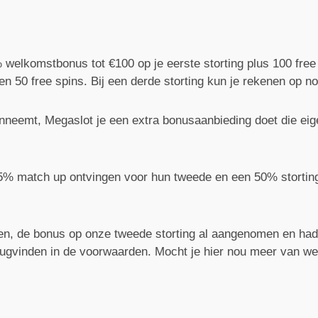
 welkomstbonus tot €100 op je eerste storting plus 100 free 
en 50 free spins. Bij een derde storting kun je rekenen op n
nneemt, Megaslot je een extra bonusaanbieding doet die eigen
5% match up ontvingen voor hun tweede en een 50% storting
en, de bonus op onze tweede storting al aangenomen en had
ugvinden in de voorwaarden. Mocht je hier nou meer van wet