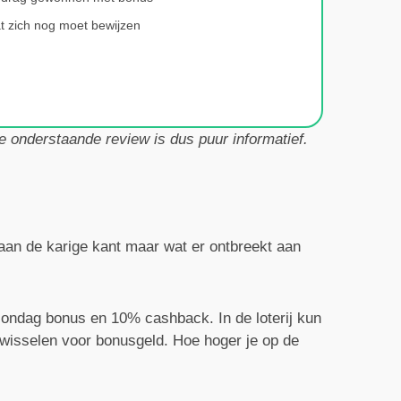
at zich nog moet bewijzen
onderstaande review is dus puur informatief.
s aan de karige kant maar wat er ontbreekt aan
 zondag bonus en 10% cashback. In de loterij kun
nwisselen voor bonusgeld. Hoe hoger je op de