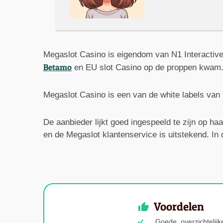
Megaslot Casino is eigendom van N1 Interactive
Betamo
en EU slot Casino op de proppen kwam.
Megaslot Casino is een van de white labels van 
De aanbieder lijkt goed ingespeeld te zijn op haa
en de Megaslot klantenservice is uitstekend. In 
Voordelen
Goede, overzichtelijk