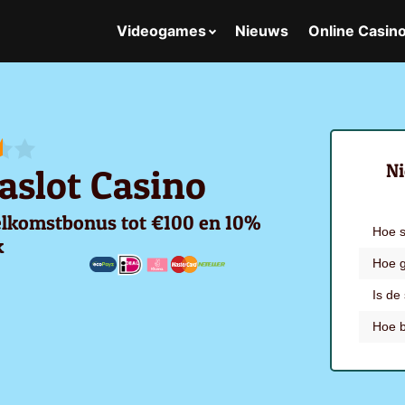
Videogames
Nieuws
Online Casin
Ni
slot Casino
lkomstbonus tot €100 en 10%
Hoe s
k
Hoe g
Is de 
Hoe b