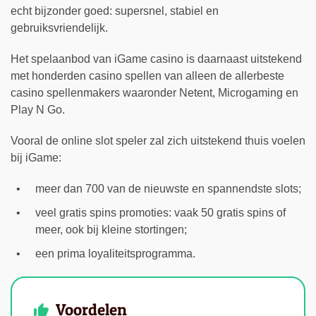
echt bijzonder goed: supersnel, stabiel en
gebruiksvriendelijk.
Het spelaanbod van iGame casino is daarnaast uitstekend
met honderden casino spellen van alleen de allerbeste
casino spellenmakers waaronder Netent, Microgaming en
Play N Go.
Vooral de online slot speler zal zich uitstekend thuis voelen
bij iGame:
meer dan 700 van de nieuwste en spannendste slots;
veel gratis spins promoties: vaak 50 gratis spins of
meer, ook bij kleine stortingen;
een prima loyaliteitsprogramma.
Voordelen