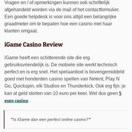
Vragen en / of opmerkingen kunnen ook schriftelijk
afgehandeld worden via de mail of het contactformulier.
Een goede helpdesk is voor ons altijd een belangrijke
graadmeter om te bepalen hoe een casino met haar
klanten omgaat.
iGame Casino Review
iGame heeft een schitterende site die erg
gebruiksvriendelijk is. De mobiele site werkt technisch
perfect en is erg snel. Het spelaanbod is bovengemiddeld
goed met honderden casino spellen van Netent, Play N
Go, Quickspin, elk Studios en Thunderkick. Ook erg fijn: je
5
kan al geld storten van 10 euro per keer. Wel dus geen
euro casino
.
Is iGame dan een perfect online casino?