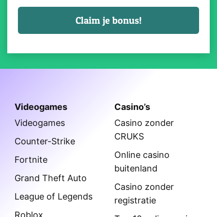
Videogames
Casino’s
Videogames
Casino zonder
CRUKS
Counter-Strike
Online casino
Fortnite
buitenland
Grand Theft Auto
Casino zonder
League of Legends
registratie
Roblox