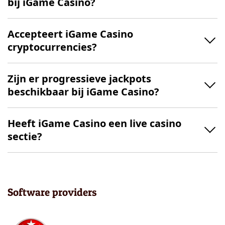
bij iGame Casino?
Accepteert iGame Casino
cryptocurrencies?
Zijn er progressieve jackpots
beschikbaar bij iGame Casino?
Heeft iGame Casino een live casino
sectie?
Software providers