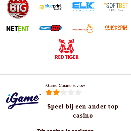
iGame Casino review
Speel bij een ander top
casino