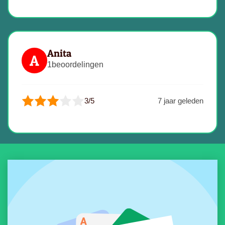
verzenden ga ik akkoord met de
algemene voorwaarden
van
SuperBigWin.nu
Anita
A
1beoordelingen
3/5
7 jaar geleden