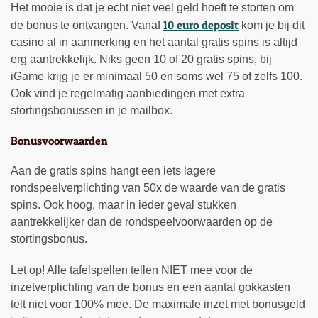
Het mooie is dat je echt niet veel geld hoeft te storten om
10 euro deposit
de bonus te ontvangen. Vanaf
kom je bij dit
casino al in aanmerking en het aantal gratis spins is altijd
erg aantrekkelijk. Niks geen 10 of 20 gratis spins, bij
iGame krijg je er minimaal 50 en soms wel 75 of zelfs 100.
Ook vind je regelmatig aanbiedingen met extra
stortingsbonussen in je mailbox.
Bonusvoorwaarden
Aan de gratis spins hangt een iets lagere
rondspeelverplichting van 50x de waarde van de gratis
spins. Ook hoog, maar in ieder geval stukken
aantrekkelijker dan de rondspeelvoorwaarden op de
stortingsbonus.
Let op! Alle tafelspellen tellen NIET mee voor de
inzetverplichting van de bonus en een aantal gokkasten
telt niet voor 100% mee. De maximale inzet met bonusgeld