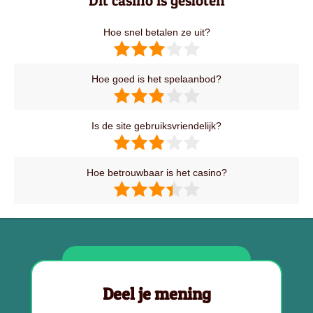
Dit casino is gesloten
Hoe snel betalen ze uit?
Hoe goed is het spelaanbod?
Is de site gebruiksvriendelijk?
Hoe betrouwbaar is het casino?
Score
Deel je mening