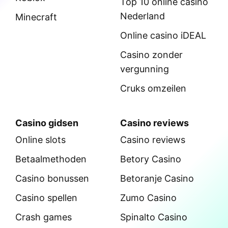
Top 10 online casino
Nederland
Minecraft
Online casino iDEAL
Casino zonder
vergunning
Cruks omzeilen
Casino gidsen
Casino reviews
Online slots
Casino reviews
Betaalmethoden
Betory Casino
Casino bonussen
Betoranje Casino
Casino spellen
Zumo Casino
Crash games
Spinalto Casino