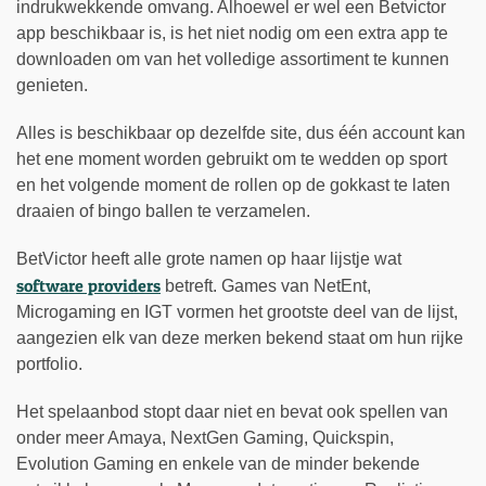
indrukwekkende omvang. Alhoewel er wel een Betvictor
app beschikbaar is, is het niet nodig om een extra app te
downloaden om van het volledige assortiment te kunnen
genieten.
Alles is beschikbaar op dezelfde site, dus één account kan
het ene moment worden gebruikt om te wedden op sport
en het volgende moment de rollen op de gokkast te laten
draaien of bingo ballen te verzamelen.
BetVictor heeft alle grote namen op haar lijstje wat
software providers
betreft. Games van NetEnt,
Microgaming en IGT vormen het grootste deel van de lijst,
aangezien elk van deze merken bekend staat om hun rijke
portfolio.
Het spelaanbod stopt daar niet en bevat ook spellen van
onder meer Amaya, NextGen Gaming, Quickspin,
Evolution Gaming en enkele van de minder bekende