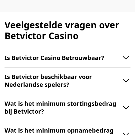
Veelgestelde vragen over
Betvictor Casino
Is Betvictor Casino Betrouwbaar?
Is Betvictor beschikbaar voor
Nederlandse spelers?
Wat is het minimum stortingsbedrag
bij Betvictor?
Wat is het minimum opnamebedrag