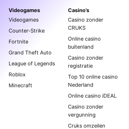
Videogames
Casino’s
Videogames
Casino zonder
CRUKS
Counter-Strike
Online casino
Fortnite
buitenland
Grand Theft Auto
Casino zonder
League of Legends
registratie
Roblox
Top 10 online casino
Nederland
Minecraft
Online casino iDEAL
Casino zonder
vergunning
Cruks omzeilen