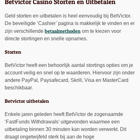
Betvictor Casino Storten en Uitbetalen
Geld storten en uitbetalen is heel eenvoudig bij BetVictor.
De beveiligde ‘Cashier’ pagina is makkelijk te vinden en er
betaalmethoden
zijn verschillende
om te kiezen voor
directe stortingen en snelle opnames.
Storten
BetVictor heeft een behoorlijk aantal stortings opties om je
account veilig en snel op te waarderen. Hiervoor zijn onder
andere PayPal, Paysafecard, Skrill, Visa en MasterCard
beschikbaar.
Betvictor uitbetalen
Enkele jaren geleden heeft BetVictor de zogenaamde
‘FastFunds Withdrawals’ uitgevonden waarmee een
uitbetaling binnen 30 minuten kan worden verwerkt. Dit
draagt ongetwijfeld sterk bij aan de hoge