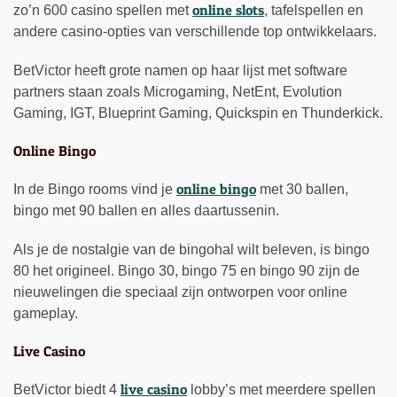
online slots
zo’n 600 casino spellen met
, tafelspellen en
andere casino-opties van verschillende top ontwikkelaars.
BetVictor heeft grote namen op haar lijst met software
partners staan zoals Microgaming, NetEnt, Evolution
Gaming, IGT, Blueprint Gaming, Quickspin en Thunderkick.
Online Bingo
online bingo
In de Bingo rooms vind je
met 30 ballen,
bingo met 90 ballen en alles daartussenin.
Als je de nostalgie van de bingohal wilt beleven, is bingo
80 het origineel. Bingo 30, bingo 75 en bingo 90 zijn de
nieuwelingen die speciaal zijn ontworpen voor online
gameplay.
Live Casino
live casino
BetVictor biedt 4
lobby’s met meerdere spellen