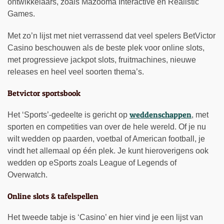
ontwikkelaars, zoals Mazooma Interactive en Realistic
Games.
Met zo’n lijst met niet verrassend dat veel spelers BetVictor
Casino beschouwen als de beste plek voor online slots,
met progressieve jackpot slots, fruitmachines, nieuwe
releases en heel veel soorten thema’s.
Betvictor sportsbook
weddenschappen
Het ‘Sports’-gedeelte is gericht op
, met
sporten en competities van over de hele wereld. Of je nu
wilt wedden op paarden, voetbal of American football, je
vindt het allemaal op één plek. Je kunt hieroverigens ook
wedden op eSports zoals League of Legends of
Overwatch.
Online slots & tafelspellen
Het tweede tabje is ‘Casino’ en hier vind je een lijst van