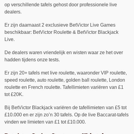
op verschillende tafels gehost door professionele live
dealers.
Er zijn daarnaast 2 exclusieve BetVictor Live Games
beschikbaar: BetVictor Roulette & BetVictor Blackjack
Live.
De dealers waren vriendelijk en wisten waar ze het over
hadden tijdens onze tests.
Er zijn 20+ tafels met live roulette, waaronder VIP roulette,
speed roulette, auto roulette, golden ball roulette, London
roulette en French roulette. Tafellimieten variëren van £1
tot £20K.
Bij BetVictor Blackjack variëren de tafellimieten van £5 tot
£10.000 en er zijn zo’n 30 tafels. Op de live Baccarat-tafels
vinden we limieten van £1 tot £10.000.