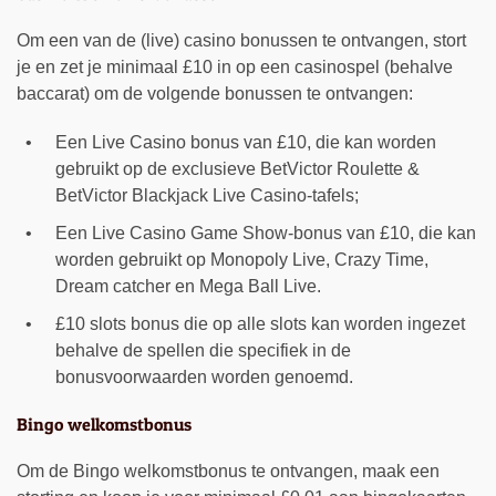
Om een van de (live) casino bonussen te ontvangen, stort
je en zet je minimaal £10 in op een casinospel (behalve
baccarat) om de volgende bonussen te ontvangen:
Een Live Casino bonus van £10, die kan worden
gebruikt op de exclusieve BetVictor Roulette &
BetVictor Blackjack Live Casino-tafels;
Een Live Casino Game Show-bonus van £10, die kan
worden gebruikt op Monopoly Live, Crazy Time,
Dream catcher en Mega Ball Live.
£10 slots bonus die op alle slots kan worden ingezet
behalve de spellen die specifiek in de
bonusvoorwaarden worden genoemd.
Bingo welkomstbonus
Om de Bingo welkomstbonus te ontvangen, maak een