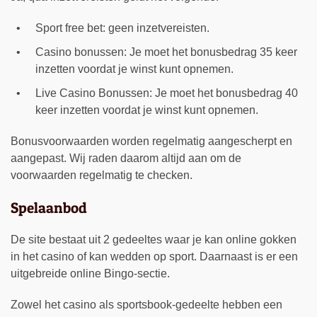
Sport free bet: geen inzetvereisten.
Casino bonussen: Je moet het bonusbedrag 35 keer
inzetten voordat je winst kunt opnemen.
Live Casino Bonussen: Je moet het bonusbedrag 40
keer inzetten voordat je winst kunt opnemen.
Bonusvoorwaarden worden regelmatig aangescherpt en
aangepast. Wij raden daarom altijd aan om de
voorwaarden regelmatig te checken.
Spelaanbod
De site bestaat uit 2 gedeeltes waar je kan online gokken
in het casino of kan wedden op sport. Daarnaast is er een
uitgebreide online Bingo-sectie.
Zowel het casino als sportsbook-gedeelte hebben een