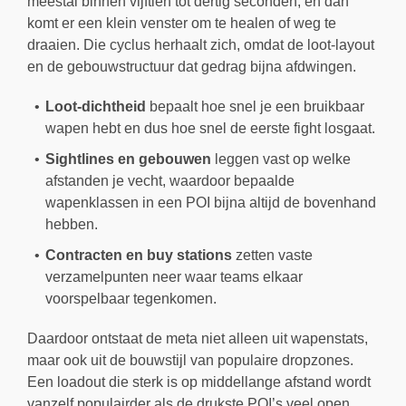
meestal binnen vijftien tot dertig seconden, en dan
komt er een klein venster om te healen of weg te
draaien. Die cyclus herhaalt zich, omdat de loot-layout
en de gebouwstructuur dat gedrag bijna afdwingen.
Loot-dichtheid
bepaalt hoe snel je een bruikbaar
wapen hebt en dus hoe snel de eerste fight losgaat.
Sightlines en gebouwen
leggen vast op welke
afstanden je vecht, waardoor bepaalde
wapenklassen in een POI bijna altijd de bovenhand
hebben.
Contracten en buy stations
zetten vaste
verzamelpunten neer waar teams elkaar
voorspelbaar tegenkomen.
Daardoor ontstaat de meta niet alleen uit wapenstats,
maar ook uit de bouwstijl van populaire dropzones.
Een loadout die sterk is op middellange afstand wordt
vanzelf populairder als de drukste POI’s veel open