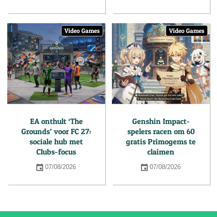
Video Games
Video Games
EA onthult ‘The
Genshin Impact-
Grounds’ voor FC 27:
spelers racen om 60
sociale hub met
gratis Primogems te
Clubs-focus
claimen
07/08/2026
07/08/2026