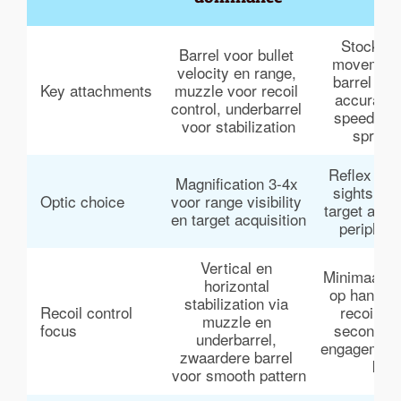
Stock/gri
Barrel voor bullet 
movement
velocity en range, 
barrel voor
Key attachments
muzzle voor recoil 
accuracy
control, underbarrel 
speed, las
voor stabilization
sprint-t
Reflex sigh
Magnification 3-4x 
sights voo
Optic choice
voor range visibility 
target acqui
en target acquisition
periphera
Vertical en 
Minimaal – f
horizontal 
op handlin
stabilization via 
Recoil control 
recoil con
muzzle en 
focus
secondar
underbarrel, 
engagement
zwaardere barrel 
kort
voor smooth pattern