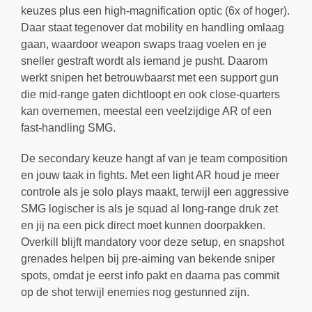
keuzes plus een high-magnification optic (6x of hoger).
Daar staat tegenover dat mobility en handling omlaag
gaan, waardoor weapon swaps traag voelen en je
sneller gestraft wordt als iemand je pusht. Daarom
werkt snipen het betrouwbaarst met een support gun
die mid-range gaten dichtloopt en ook close-quarters
kan overnemen, meestal een veelzijdige AR of een
fast-handling SMG.
De secondary keuze hangt af van je team composition
en jouw taak in fights. Met een light AR houd je meer
controle als je solo plays maakt, terwijl een aggressive
SMG logischer is als je squad al long-range druk zet
en jij na een pick direct moet kunnen doorpakken.
Overkill blijft mandatory voor deze setup, en snapshot
grenades helpen bij pre-aiming van bekende sniper
spots, omdat je eerst info pakt en daarna pas commit
op de shot terwijl enemies nog gestunned zijn.