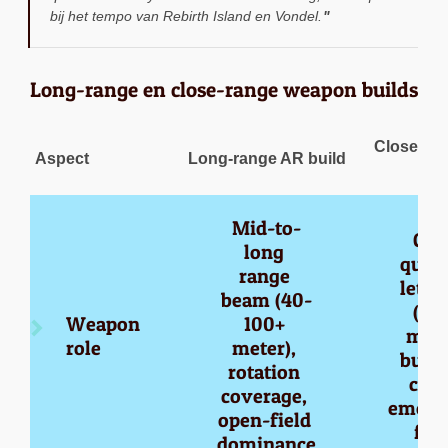
bij het tempo van Rebirth Island en Vondel.
Long-range en close-range weapon builds
Close-ra
Aspect
Long-range AR build
bui
Mid-to-
Clo
long 
quart
range 
lethal
beam (40-
(0-
Weapon 
100+ 
mete
role
meter), 
build
rotation 
clear
coverage, 
emerg
open-field 
fig
dominance