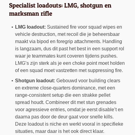
Specialist loadouts: LMG, shotgun en
marksman rifle
LMG loadout:
Sustained fire voor squad wipes en
vehicle destruction, met recoil die je beheersbaar
maakt via bipod en foregrip attachments. Handling
is langzaam, dus dit past het best in een support rol
waar je teammates kunt coveren tijdens pushes.
LMG’s zijn sterk als je een choke point moet holden
of een squad moet vastzetten met suppressing fire.
Shotgun loadout:
Gebouwd voor building clears
en extreme close-quarters dominance, met een
range-consistent setup die een strakke pellet
spread houdt. Combineer dit met stun grenades
voor agressieve entries, omdat je eerst disable’t en
daarna pas door de deur gaat voor snelle kills.
Deze loadout is niche en werkt vooral in specifieke
situaties, maar daar is het ook direct klaar.