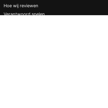
Hoe wij reviewen
Verantwoord spelen
Contentstandaarden
Veelgestelde vragen
Contact
Sitemap
Disclaimer
Privacyverklaring
CRUKS eerder opzeggen
Software provider
Weddenschappen
Contacten