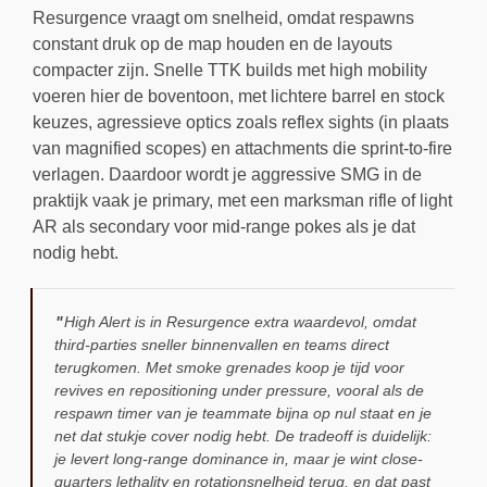
Resurgence vraagt om snelheid, omdat respawns
constant druk op de map houden en de layouts
compacter zijn. Snelle TTK builds met high mobility
voeren hier de boventoon, met lichtere barrel en stock
keuzes, agressieve optics zoals reflex sights (in plaats
van magnified scopes) en attachments die sprint-to-fire
verlagen. Daardoor wordt je aggressive SMG in de
praktijk vaak je primary, met een marksman rifle of light
AR als secondary voor mid-range pokes als je dat
nodig hebt.
High Alert is in Resurgence extra waardevol, omdat
third-parties sneller binnenvallen en teams direct
terugkomen. Met smoke grenades koop je tijd voor
revives en repositioning under pressure, vooral als de
respawn timer van je teammate bijna op nul staat en je
net dat stukje cover nodig hebt. De tradeoff is duidelijk:
je levert long-range dominance in, maar je wint close-
quarters lethality en rotationsnelheid terug, en dat past