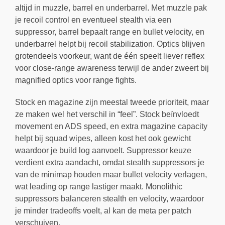
altijd in muzzle, barrel en underbarrel. Met muzzle pak
je recoil control en eventueel stealth via een
suppressor, barrel bepaalt range en bullet velocity, en
underbarrel helpt bij recoil stabilization. Optics blijven
grotendeels voorkeur, want de één speelt liever reflex
voor close-range awareness terwijl de ander zweert bij
magnified optics voor range fights.
Stock en magazine zijn meestal tweede prioriteit, maar
ze maken wel het verschil in “feel”. Stock beïnvloedt
movement en ADS speed, en extra magazine capacity
helpt bij squad wipes, alleen kost het ook gewicht
waardoor je build log aanvoelt. Suppressor keuze
verdient extra aandacht, omdat stealth suppressors je
van de minimap houden maar bullet velocity verlagen,
wat leading op range lastiger maakt. Monolithic
suppressors balanceren stealth en velocity, waardoor
je minder tradeoffs voelt, al kan de meta per patch
verschuiven.