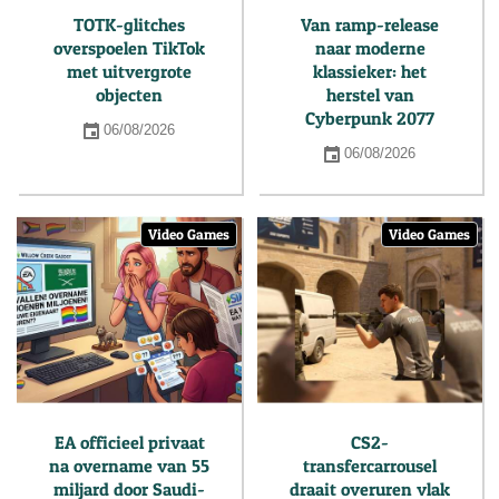
TOTK-glitches
Van ramp-release
overspoelen TikTok
naar moderne
met uitvergrote
klassieker: het
objecten
herstel van
Cyberpunk 2077
06/08/2026
06/08/2026
Video Games
Video Games
EA officieel privaat
CS2-
na overname van 55
transfercarrousel
miljard door Saudi-
draait overuren vlak