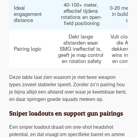
40-100+ meter, 
Ideal 
0-20 meter,
effectief tijdens 
engagement 
in buildings
rotations en open-
distance
corn
field positioning
Dekt lange 
Vult close-
afstanden waar 
die AR ni
Pairing logic
SMG ineffectief is, 
dekken, ga
geeft je map control 
wins in fina
en rotation safety
en compou
Deze table laat zien waarom je met twee weapon
types zoveel stabieler speelt. Zonder zo’n pairing hou
je bijna altijd een afstand over waar je kwetsbaar bent,
en daar springen goede squads meteen op.
Sniper loadouts en support gun pairings
Een sniper loadout draait om one-shot headshot
potential, en dat vraagt om specifieke barrel en ammo