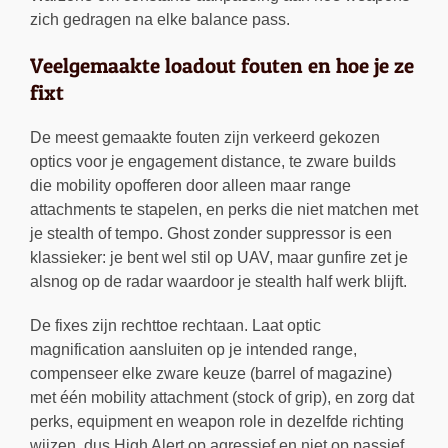
zich gedragen na elke balance pass.
Veelgemaakte loadout fouten en hoe je ze
fixt
De meest gemaakte fouten zijn verkeerd gekozen
optics voor je engagement distance, te zware builds
die mobility opofferen door alleen maar range
attachments te stapelen, en perks die niet matchen met
je stealth of tempo. Ghost zonder suppressor is een
klassieker: je bent wel stil op UAV, maar gunfire zet je
alsnog op de radar waardoor je stealth half werk blijft.
De fixes zijn rechttoe rechtaan. Laat optic
magnification aansluiten op je intended range,
compenseer elke zware keuze (barrel of magazine)
met één mobility attachment (stock of grip), en zorg dat
perks, equipment en weapon role in dezelfde richting
wijzen, dus High Alert op agressief en niet op passief.