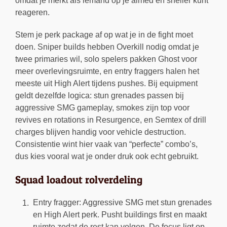
omdat je merkt als iemand op je aimed en sneller kunt
reageren.
Stem je perk package af op wat je in de fight moet
doen. Sniper builds hebben Overkill nodig omdat je
twee primaries wil, solo spelers pakken Ghost voor
meer overlevingsruimte, en entry fraggers halen het
meeste uit High Alert tijdens pushes. Bij equipment
geldt dezelfde logica: stun grenades passen bij
aggressive SMG gameplay, smokes zijn top voor
revives en rotations in Resurgence, en Semtex of drill
charges blijven handig voor vehicle destruction.
Consistentie wint hier vaak van “perfecte” combo’s,
dus kies vooral wat je onder druk ook echt gebruikt.
Squad loadout rolverdeling
Entry fragger: Aggressive SMG met stun grenades
en High Alert perk. Pusht buildings first en maakt
ruimte zodat de rest kan volgen. De focus ligt op