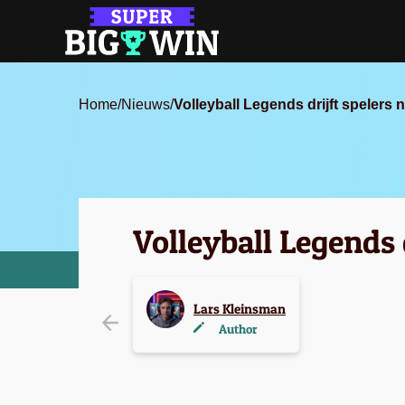
Home
/
Nieuws
/
Volleyball Legends drijft spelers 
Volleyball Legends 
Lars Kleinsman
Author