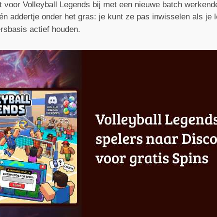
 voor Volleyball Legends bij met een nieuwe batch werkende
 addertje onder het gras: je kunt ze pas inwisselen als je le
rsbasis actief houden.