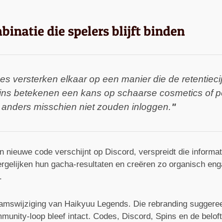
inatie die spelers blijft binden
des versterken elkaar op een manier die de retentie
Spins betekenen een kans op schaarse cosmetics of p
 anders misschien niet zouden inloggen.
n nieuwe code verschijnt op Discord, verspreidt die informat
ergelijken hun gacha-resultaten en creëren zo organisch en
.
amswijziging van Haikyuu Legends. Die rebranding suggereert
unity-loop bleef intact. Codes, Discord, Spins en de belof