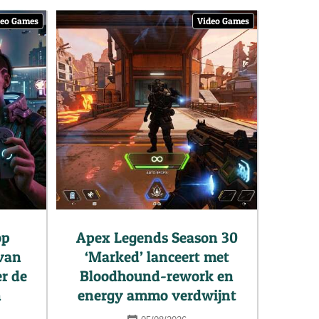
deo Games
Video Games
op
Apex Legends Season 30
 van
‘Marked’ lanceert met
r de
Bloodhound-rework en
n
energy ammo verdwijnt