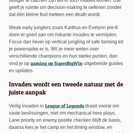
lastiger te catchen zijn als er toch rotaties komen. Dat
geeft je ruimte om decision-making te oefenen zonder
dat één kleine fout meteen een death wordt.
Weak early junglers zoals Karthus en Evelynn pre-6
doen er goed aan om riskante invades te vermijden.
Focus dan liever op vertical jungling of safe farming tot
je powerspike er is. Wil je meer weten over
verschillende champions en hun sterke punten, dan
gaming op SuperBigWin
vind je op
uitgebreide guides
en updates.
Invaden wordt een tweede natuur met de
juiste aanpak
League of Legends
Veilig invaden in
draait vooral om
vaste beslissingen, niet om mechanical hero plays.
Lane priority en enemy positie checken blijft de basis,
daarna kies je het camp en het timing window, en