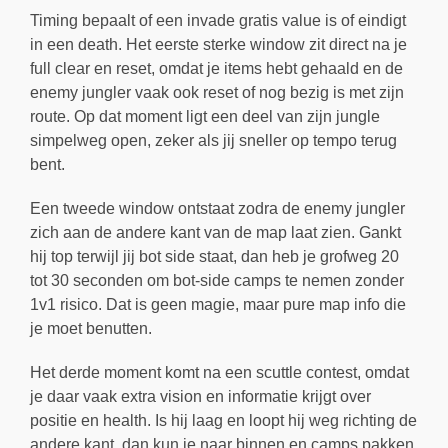
Timing bepaalt of een invade gratis value is of eindigt
in een death. Het eerste sterke window zit direct na je
full clear en reset, omdat je items hebt gehaald en de
enemy jungler vaak ook reset of nog bezig is met zijn
route. Op dat moment ligt een deel van zijn jungle
simpelweg open, zeker als jij sneller op tempo terug
bent.
Een tweede window ontstaat zodra de enemy jungler
zich aan de andere kant van de map laat zien. Gankt
hij top terwijl jij bot side staat, dan heb je grofweg 20
tot 30 seconden om bot-side camps te nemen zonder
1v1 risico. Dat is geen magie, maar pure map info die
je moet benutten.
Het derde moment komt na een scuttle contest, omdat
je daar vaak extra vision en informatie krijgt over
positie en health. Is hij laag en loopt hij weg richting de
andere kant, dan kun je naar binnen en camps pakken