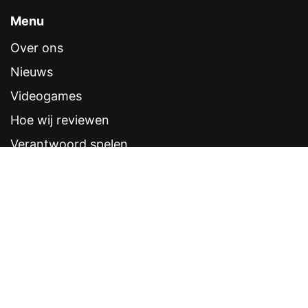
Menu
Over ons
Nieuws
Videogames
Hoe wij reviewen
Verantwoord spelen
Contentstandaarden
Veelgestelde vragen
Contact
Sitemap
Disclaimer
Privacyverklaring