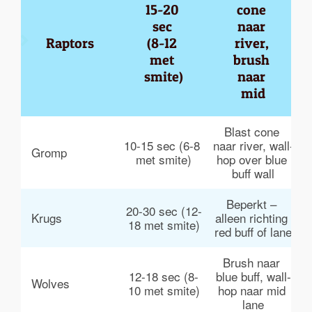
15-20 
cone 
sec 
naar 
Raptors
(8-12 
river, 
met 
brush 
smite)
naar 
mid
Blast cone 
L
10-15 sec (6-8 
naar river, wall-
Gromp
met smite)
hop over blue 
buff wall
Beperkt – 
20-30 sec (12-
Krugs
alleen richting 
k
18 met smite)
red buff of lane
Brush naar 
G
12-18 sec (8-
blue buff, wall-
Wolves
k
10 met smite)
hop naar mid 
b
lane