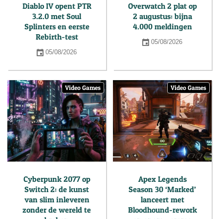
Diablo IV opent PTR
Overwatch 2 plat op
3.2.0 met Soul
2 augustus: bijna
Splinters en eerste
4.000 meldingen
Rebirth-test
05/08/2026
05/08/2026
Video Games
Video Games
Cyberpunk 2077 op
Apex Legends
Switch 2: de kunst
Season 30 ‘Marked’
van slim inleveren
lanceert met
zonder de wereld te
Bloodhound-rework