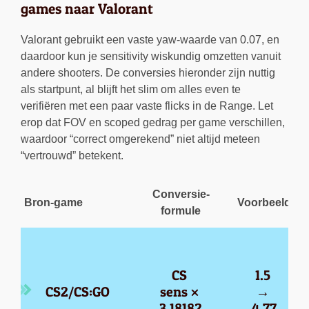
games naar Valorant
Valorant gebruikt een vaste yaw-waarde van 0.07, en
daardoor kun je sensitivity wiskundig omzetten vanuit
andere shooters. De conversies hieronder zijn nuttig
als startpunt, al blijft het slim om alles even te
verifiëren met een paar vaste flicks in de Range. Let
erop dat FOV en scoped gedrag per game verschillen,
waardoor “correct omgerekend” niet altijd meteen
“vertrouwd” betekent.
Conversie-
Bron-game
Voorbeeld
formule
CS 
1.5 
CS2/CS:GO
sens × 
→ 
3.18182
4.77