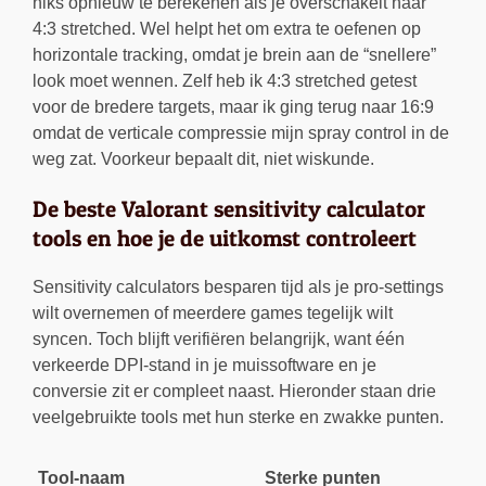
niks opnieuw te berekenen als je overschakelt naar
4:3 stretched. Wel helpt het om extra te oefenen op
horizontale tracking, omdat je brein aan de “snellere”
look moet wennen. Zelf heb ik 4:3 stretched getest
voor de bredere targets, maar ik ging terug naar 16:9
omdat de verticale compressie mijn spray control in de
weg zat. Voorkeur bepaalt dit, niet wiskunde.
De beste Valorant sensitivity calculator
tools en hoe je de uitkomst controleert
Sensitivity calculators besparen tijd als je pro-settings
wilt overnemen of meerdere games tegelijk wilt
syncen. Toch blijft verifiëren belangrijk, want één
verkeerde DPI-stand in je muissoftware en je
conversie zit er compleet naast. Hieronder staan drie
veelgebruikte tools met hun sterke en zwakke punten.
Tool-naam
Sterke punten
Z