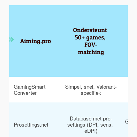
Ondersteunt 
I
50+ games, 
Aiming.pro
ov
FOV-
matching
GamingSmart 
Simpel, snel, Valorant-
Gee
Converter
specifiek
Database met pro-
Geen 
Prosettings.net
settings (DPI, sens, 
eDPI)