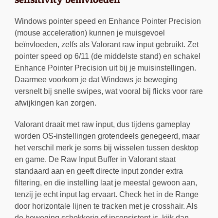
Windows pointer speed en Enhance Pointer Precision
(mouse acceleration) kunnen je muisgevoel
beïnvloeden, zelfs als Valorant raw input gebruikt. Zet
pointer speed op 6/11 (de middelste stand) en schakel
Enhance Pointer Precision uit bij je muisinstellingen.
Daarmee voorkom je dat Windows je beweging
versnelt bij snelle swipes, wat vooral bij flicks voor rare
afwijkingen kan zorgen.
Valorant draait met raw input, dus tijdens gameplay
worden OS-instellingen grotendeels genegeerd, maar
het verschil merk je soms bij wisselen tussen desktop
en game. De Raw Input Buffer in Valorant staat
standaard aan en geeft directe input zonder extra
filtering, en die instelling laat je meestal gewoon aan,
tenzij je echt input lag ervaart. Check het in de Range
door horizontale lijnen te tracken met je crosshair. Als
de beweging schokkerig of inconsistent is, kijk dan