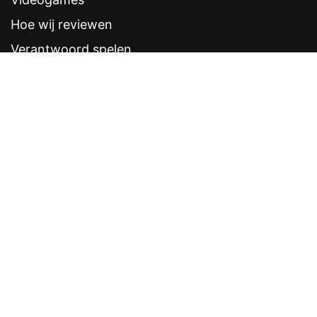
Hoe wij reviewen
Verantwoord spelen
Contentstandaarden
Veelgestelde vragen
Contact
Sitemap
Disclaimer
Privacyverklaring
CRUKS eerder opzeggen
Software provider
Weddenschappen
Contacten