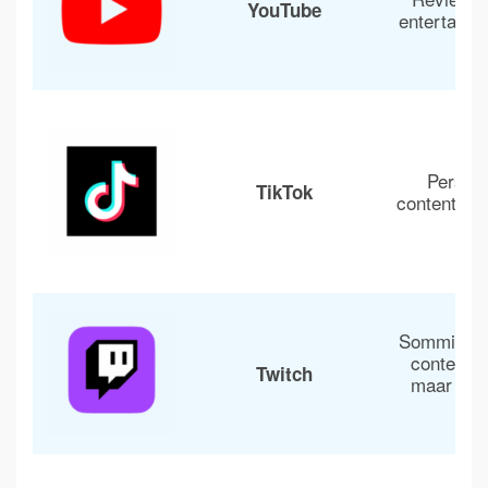
YouTube
entertainm
Persoon
TikTok
content ka
Sommige g
content b
Twitch
maar rege
str