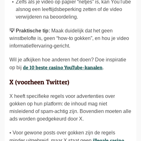
Zelfs als je video op papier “netjes” is, kan YouTube
alsnog een leeftijdsbeperking zetten of de video
verwijderen na beoordeling.
💡 Praktische tip:
Maak duidelijk dat het geen
winstbelofte is, geen “how-to gokken”, en hou je video
informatief/ervaring-gericht.
Wil je afkijken hoe anderen het doen? Doe inspiratie
de 10 beste casino YouTube-kanalen
op bij
.
X (voorheen Twitter)
X heeft specifieke regels voor advertenties over
gokken op hun platform: de inhoud mag niet
misleidend of spam-achtig zijn. Bovendien moeten alle
ads worden goedgekeurd door X.
• Voor gewone posts over gokken zijn de regels
illegale casino
minder uitgebreid, maar X staat geen