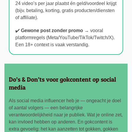
24 video’s per jaar plaatst én geld/voordeel krijgt
(bijv. betaling, korting, gratis producten/diensten
of affiliate).
✔️
Gewone post zonder promo →
vooral
platformregels (Meta/YouTube/TikTok/Twitch/X).
Een 18+ context is vaak verstandig.
Do’s & Don’ts voor gokcontent op social
media
Als social media influencer heb je — ongeacht je doel
of aantal volgers — een belangrijke
verantwoordelijkheid naar je publiek. Wat je online zet,
kan invloed hebben op anderen. En gokcontent is
extra gevoelig: het kan aanzetten tot gokken, gokken