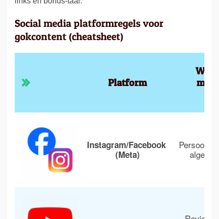
links en bonus-taal.
Social media platformregels voor
gokcontent (cheatsheet)
Wat 
Platform
mees
we
Persoonlijk
Instagram/Facebook 
algemen
(Meta)
Reviews, 