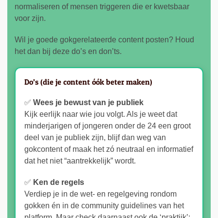
normaliseren of mensen triggeren die er kwetsbaar
voor zijn.
Wil je goede gokgerelateerde content posten? Houd
het dan bij deze do’s en don’ts.
Do’s (die je content óók beter maken)
✅
Wees je bewust van je publiek
Kijk eerlijk naar wie jou volgt. Als je weet dat
minderjarigen of jongeren onder de 24 een groot
deel van je publiek zijn, blijf dan weg van
gokcontent of maak het zó neutraal en informatief
dat het niet “aantrekkelijk” wordt.
✅
Ken de regels
Verdiep je in de wet- en regelgeving rondom
gokken én in de community guidelines van het
platform. Maar check daarnaast ook de ‘praktijk’: