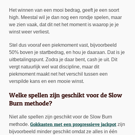
Het winnen van een mooi bedrag, geeft je een soort
high. Meestal wil je dan nog een rondje spelen, maar
we zien vaak, dat dit net het moment is waarop je je
winst weer verliest.
Stel dus vooraf een piekmoment vast, bijvoorbeeld
50% boven je startbedrag, en hou je daaraan. Dat is je
uitbetalingspunt. Zodra je daar bent, cash je uit. Dit
vergt natuurlijk wel wat discipline, maar dit
piekmoment maakt net het verschil tussen een
verspilde kans en een mooie winst.
Welke spellen zijn geschikt voor de Slow
Burn methode?
Niet alle spellen zijn geschikt voor de Slow Burn
Gokkasten met een progressieve jackpot
methode.
zijn
bijvoorbeeld minder geschikt omdat ze alles in één