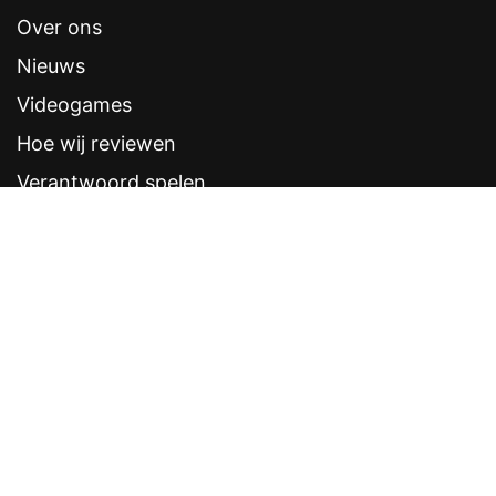
Over ons
Nieuws
Videogames
Hoe wij reviewen
Verantwoord spelen
Contentstandaarden
Veelgestelde vragen
Contact
Sitemap
Disclaimer
Privacyverklaring
CRUKS eerder opzeggen
Software provider