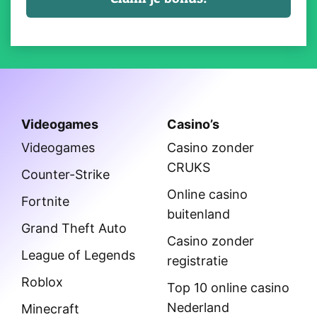
Videogames
Casino’s
Videogames
Casino zonder
CRUKS
Counter-Strike
Online casino
Fortnite
buitenland
Grand Theft Auto
Casino zonder
League of Legends
registratie
Roblox
Top 10 online casino
Nederland
Minecraft