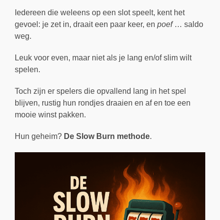
Iedereen die weleens op een slot speelt, kent het
gevoel: je zet in, draait een paar keer, en
poef
… saldo
weg.
Leuk voor even, maar niet als je lang en/of slim wilt
spelen.
Toch zijn er spelers die opvallend lang in het spel
blijven, rustig hun rondjes draaien en af en toe een
mooie winst pakken.
Hun geheim?
De Slow Burn methode
.