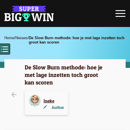
Home
/
Nieuws
/
De Slow Burn methode: hoe je met lage inzetten toch
groot kan scoren
De Slow Burn methode: hoe je
met lage inzetten toch groot
kan scoren
Ineke
Author