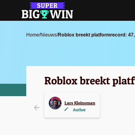
Home
/
Nieuws
/
Roblox breekt platformrecord: 47,3
Roblox breekt platf
Lars Kleinsman
Author