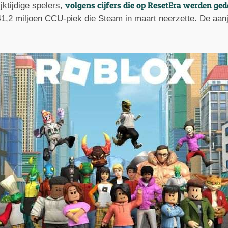
volgens cijfers die op ResetEra werden ged
jktijdige spelers,
 41,2 miljoen CCU-piek die Steam in maart neerzette. De aan