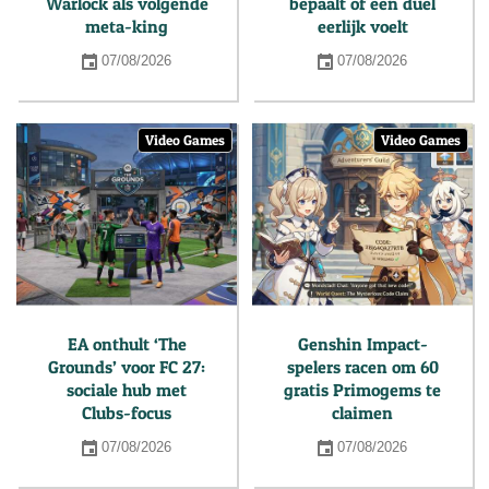
Warlock als volgende
bepaalt of een duel
meta-king
eerlijk voelt
07/08/2026
07/08/2026
Video Games
Video Games
EA onthult ‘The
Genshin Impact-
Grounds’ voor FC 27:
spelers racen om 60
sociale hub met
gratis Primogems te
Clubs-focus
claimen
07/08/2026
07/08/2026