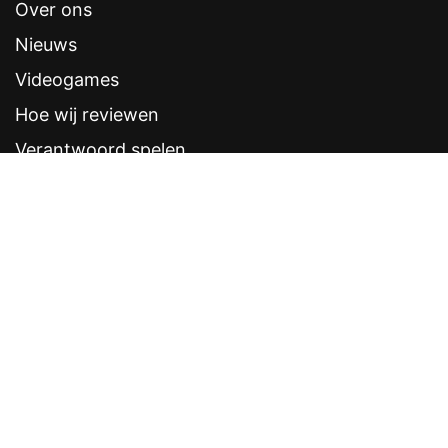
Over ons
Nieuws
Videogames
Hoe wij reviewen
Verantwoord spelen
Contentstandaarden
Veelgestelde vragen
Contact
Sitemap
Disclaimer
Privacyverklaring
CRUKS eerder opzeggen
Software provider