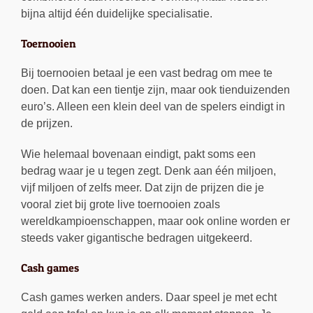
bijna altijd één duidelijke specialisatie.
Toernooien
Bij toernooien betaal je een vast bedrag om mee te
doen. Dat kan een tientje zijn, maar ook tienduizenden
euro’s. Alleen een klein deel van de spelers eindigt in
de prijzen.
Wie helemaal bovenaan eindigt, pakt soms een
bedrag waar je u tegen zegt. Denk aan één miljoen,
vijf miljoen of zelfs meer. Dat zijn de prijzen die je
vooral ziet bij grote live toernooien zoals
wereldkampioenschappen, maar ook online worden er
steeds vaker gigantische bedragen uitgekeerd.
Cash games
Cash games werken anders. Daar speel je met echt