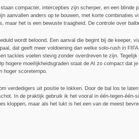
 staan compacter, intercepties zijn scherper, en een blinde 
jn aanvallen anders op te bouwen, met korte combinaties vi
s, maar het is een bewuste traagheid. De controle over balbezi
geduld wordt beloond. Een aanval die begint bij de keeper, 
paal, dat geeft meer voldoening dan welke solo-rush in FIFA
 en tackles voelen stevig zonder overdreven te zijn. Tegelijk
p hogere moeilijkheidsgraden staat de AI zo compact dat je
en hoger scoretempo.
om verdedigers uit positie te lokken. Door de bal los te lat
chot. In de praktijk gebruik ik het vooral in één-tegen-één-s
ecies kloppen, maar als het lukt is het een van de meest bev