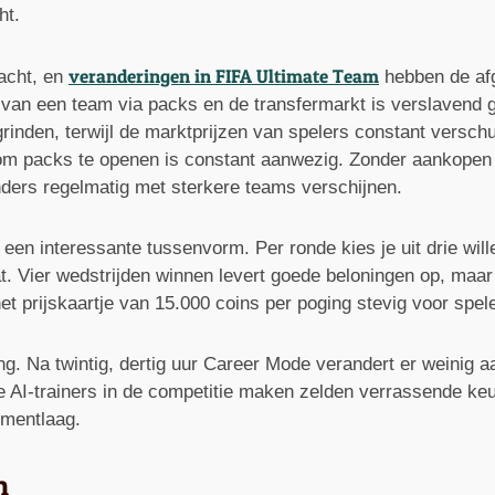
ht.
veranderingen in FIFA Ultimate Team
dacht, en
hebben de afg
an een team via packs en de transfermarkt is verslavend g
rinden, terwijl de marktprijzen van spelers constant verschu
m packs te openen is constant aanwezig. Zonder aankopen b
nders regelmatig met sterkere teams verschijnen.
een interessante tussenvorm. Per ronde kies je uit drie will
 Vier wedstrijden winnen levert goede beloningen op, maar al
et prijskaartje van 15.000 coins per poging stevig voor spel
g. Na twintig, dertig uur Career Mode verandert er weinig a
e AI-trainers in de competitie maken zelden verrassende keuz
ementlaag.
n