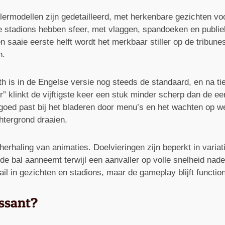
elermodellen zijn gedetailleerd, met herkenbare gezichten v
e stadions hebben sfeer, met vlaggen, spandoeken en publiek 
 saaie eerste helft wordt het merkbaar stiller op de tribune
n.
 is in de Engelse versie nog steeds de standaard, en na tie
er” klinkt de vijftigste keer een stuk minder scherp dan de e
 goed past bij het bladeren door menu’s en het wachten op w
tergrond draaien.
 herhaling van animaties. Doelvieringen zijn beperkt in varia
de bal aanneemt terwijl een aanvaller op volle snelheid nader
il in gezichten en stadions, maar de gameplay blijft function
essant?