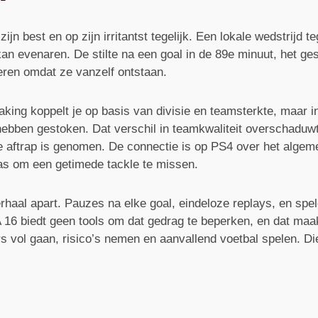
jn best en op zijn irritantst tegelijk. Een lokale wedstrijd teg
n evenaren. De stilte na een goal in de 89e minuut, het ges
ren omdat ze vanzelf ontstaan.
king koppelt je op basis van divisie en teamsterkte, maar i
m hebben gestoken. Dat verschil in teamkwaliteit overschaduw
e aftrap is genomen. De connectie is op PS4 over het algemee
was om een getimede tackle te missen.
rhaal apart. Pauzes na elke goal, eindeloze replays, en spel
FA 16 biedt geen tools om dat gedrag te beperken, en dat m
ers vol gaan, risico’s nemen en aanvallend voetbal spelen. Di