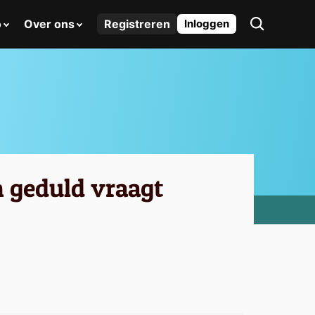
o
Over ons
Registreren
Inloggen
m geduld vraagt