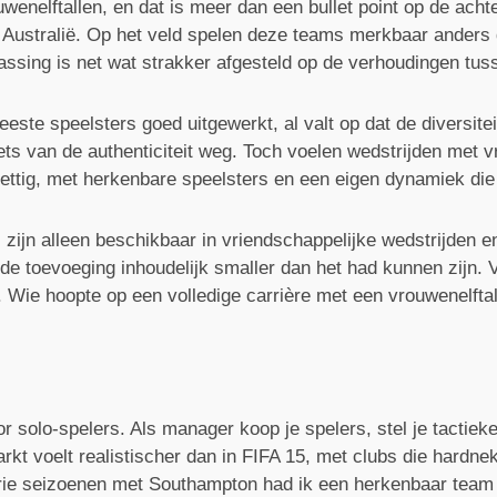
wenelftallen, en dat is meer dan een bullet point op de ach
n Australië. Op het veld spelen deze teams merkbaar anders
passing is net wat strakker afgesteld op de verhoudingen tus
ste speelsters goed uitgewerkt, al valt op dat de diversitei
ets van de authenticiteit weg. Toch voelen wedstrijden met
ettig, met herkenbare speelsters en een eigen dynamiek die 
ijn alleen beschikbaar in vriendschappelijke wedstrijden en
e toevoeging inhoudelijk smaller dan het had kunnen zijn. V
. Wie hoopte op een volledige carrière met een vrouwenelfta
 solo-spelers. Als manager koop je spelers, stel je tactieke
kt voelt realistischer dan in FIFA 15, met clubs die hardne
ie seizoenen met Southampton had ik een herkenbaar team