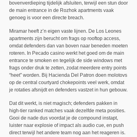
bovenverdieping tijdelijk afsluiten, terwijl een stun door
de main entrance in de Rozhok apartments vaak
genoeg is voor een directe breach.
Miramar heeft z’n eigen vaste lijnen. De Los Leones
apartments zijn berucht om frags op rooftop access,
omdat defenders dan van boven naar beneden moeten
roteren. In Pecado casino werkt het goed om de main
entrance te smoken en tegelijk de side windows met
frags onder druk te zetten, zodat meerdere entry points
“heet” worden. Bij Hacienda Del Patron doen molotovs
op de central courtyard chokepoints veel werk, omdat
je rotaties afsnijdt en defenders vastzet in hun gebouw.
Dat dit werkt, is niet magisch; defenders pakken in
high-tier ranked matches vaak dezelfde meta posities.
Gooi de nade dus voordat je de compound instapt,
luister naar explosie of impact als audio cue, en push
direct terwijl het andere team nog aan het reageren is.