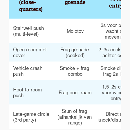
(close-
grenade
entry
quarters)
3s voor push,
Stairwell push 
Molotov
wacht op 
(multi-level)
movement
Open room met 
Frag grenade 
2–3s cook, goo
cover
(cooked)
achter cover
Vehicle crash 
Smoke + frag 
Smoke direct,
push
combo
frag 2s later
1,5–2s cook 
Roof-to-room 
Frag door raam
voor window
push
entry
Stun of frag 
Late-game circle 
Direct na 
(afhankelijk van 
(3rd party)
knock/distract
range)