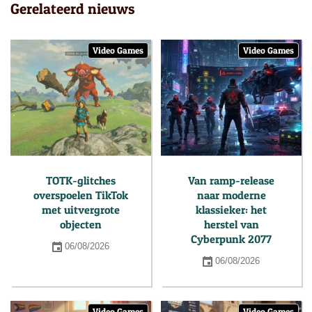
Gerelateerd nieuws
Video Games
Video Games
TOTK-glitches
Van ramp-release
overspoelen TikTok
naar moderne
met uitvergrote
klassieker: het
objecten
herstel van
Cyberpunk 2077
06/08/2026
06/08/2026
Video Games
Video Games