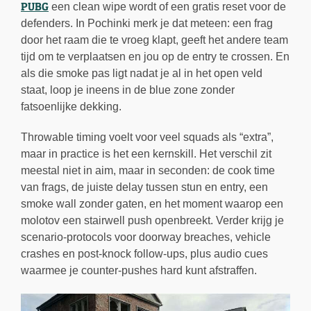
PUBG
een clean wipe wordt of een gratis reset voor de
defenders. In Pochinki merk je dat meteen: een frag
door het raam die te vroeg klapt, geeft het andere team
tijd om te verplaatsen en jou op de entry te crossen. En
als die smoke pas ligt nadat je al in het open veld
staat, loop je ineens in de blue zone zonder
fatsoenlijke dekking.
Throwable timing voelt voor veel squads als “extra”,
maar in practice is het een kernskill. Het verschil zit
meestal niet in aim, maar in seconden: de cook time
van frags, de juiste delay tussen stun en entry, een
smoke wall zonder gaten, en het moment waarop een
molotov een stairwell push openbreekt. Verder krijg je
scenario-protocols voor doorway breaches, vehicle
crashes en post-knock follow-ups, plus audio cues
waarmee je counter-pushes hard kunt afstraffen.