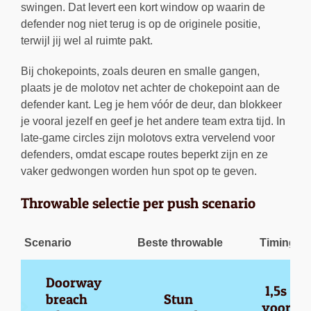
swingen. Dat levert een kort window op waarin de
defender nog niet terug is op de originele positie,
terwijl jij wel al ruimte pakt.
Bij chokepoints, zoals deuren en smalle gangen,
plaats je de molotov net achter de chokepoint aan de
defender kant. Leg je hem vóór de deur, dan blokkeer
je vooral jezelf en geef je het andere team extra tijd. In
late-game circles zijn molotovs extra vervelend voor
defenders, omdat escape routes beperkt zijn en ze
vaker gedwongen worden hun spot op te geven.
Throwable selectie per push scenario
Scenario
Beste throwable
Timing
Doorway 
1,5s 
breach 
Stun 
voor 