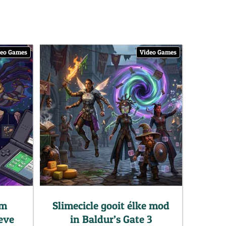
deo Games
Video Games
um
Slimecicle gooit élke mod
ieve
in Baldur’s Gate 3