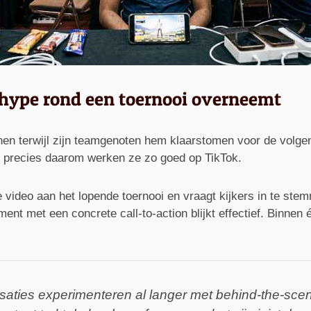
ype rond een toernooi overneemt
nnen terwijl zijn teamgenoten hem klaarstomen voor de volge
n precies daarom werken ze zo goed op TikTok.
deo aan het lopende toernooi en vraagt kijkers in te ste
 met een concrete call-to-action blijkt effectief. Binnen éé
nisaties experimenteren al langer met behind-the-sce