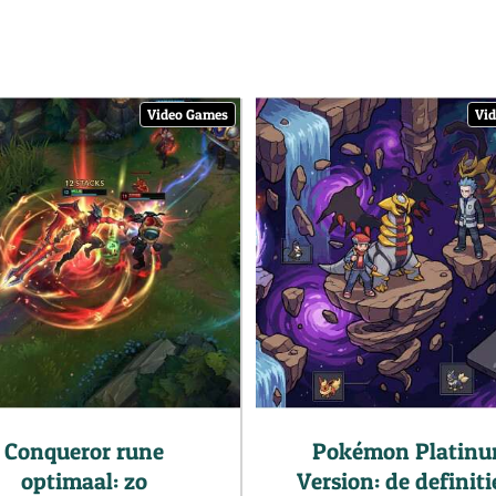
Video Games
Vi
Conqueror rune
Pokémon Platin
optimaal: zo
Version: de definit