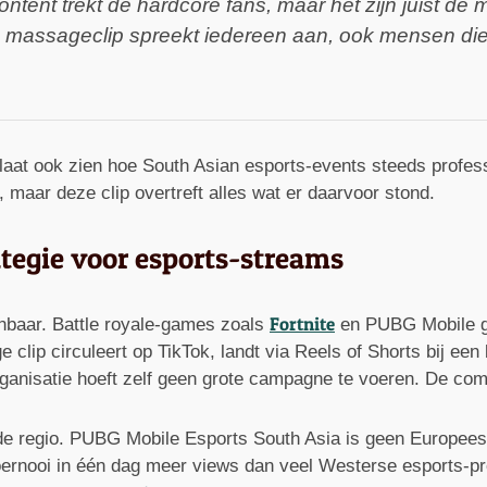
ntent trekt de hardcore fans, maar het zijn juist de
 massageclip spreekt iedereen aan, ook mensen die
laat ook zien hoe South Asian esports-events steeds profes
, maar deze clip overtreft alles wat er daarvoor stond.
ategie voor esports-streams
Fortnite
nbaar. Battle royale-games zoals
en PUBG Mobile ge
 clip circuleert op TikTok, landt via Reels of Shorts bij een
rganisatie hoeft zelf geen grote campagne te voeren. De co
s de regio. PUBG Mobile Esports South Asia is geen Europees
oernooi in één dag meer views dan veel Westerse esports-pro