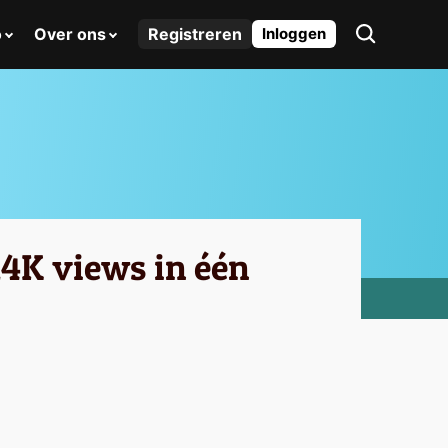
o
Over ons
Registreren
Inloggen
4K views in één