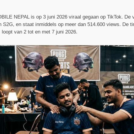
ILE NEPAL is op 3 juni 2026 viraal gegaan op TikTok. De v
 S2G, en staat inmiddels op meer dan 514.600 views. De ti
loopt van 2 tot en met 7 juni 2026.