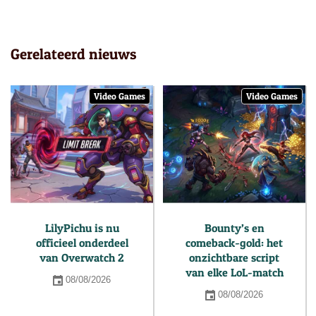
Gerelateerd nieuws
Video Games
Video Games
LilyPichu is nu
Bounty’s en
officieel onderdeel
comeback-gold: het
van Overwatch 2
onzichtbare script
van elke LoL-match
08/08/2026
08/08/2026