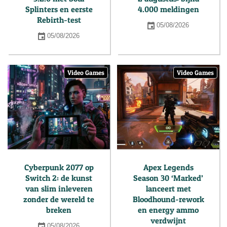
Splinters en eerste
4.000 meldingen
Rebirth-test
05/08/2026
05/08/2026
Video Games
Video Games
Cyberpunk 2077 op
Apex Legends
Switch 2: de kunst
Season 30 ‘Marked’
van slim inleveren
lanceert met
zonder de wereld te
Bloodhound-rework
breken
en energy ammo
verdwijnt
05/08/2026