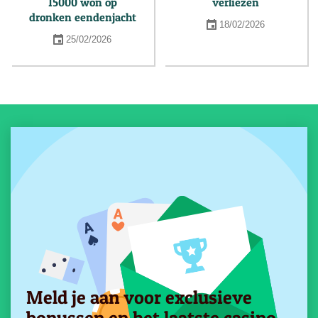
15000 won op
verliezen
dronken eendenjacht
18/02/2026
25/02/2026
Meld je aan voor exclusieve
bonussen en het laatste casino