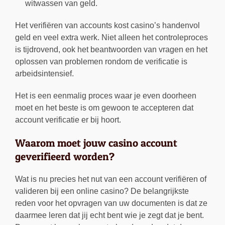
witwassen van geld.
Het verifiëren van accounts kost casino’s handenvol
geld en veel extra werk. Niet alleen het controleproces
is tijdrovend, ook het beantwoorden van vragen en het
oplossen van problemen rondom de verificatie is
arbeidsintensief.
Het is een eenmalig proces waar je even doorheen
moet en het beste is om gewoon te accepteren dat
account verificatie er bij hoort.
Waarom moet jouw casino account
geverifieerd worden?
Wat is nu precies het nut van een account verifiëren of
valideren bij een online casino? De belangrijkste
reden voor het opvragen van uw documenten is dat ze
daarmee leren dat jij echt bent wie je zegt dat je bent.