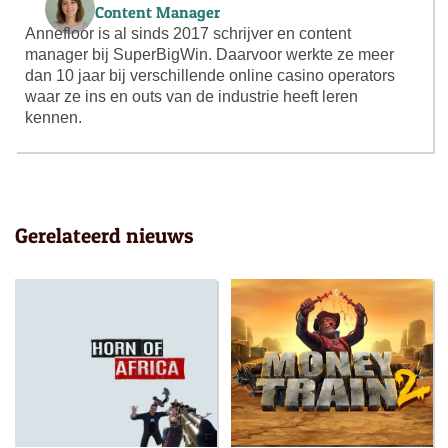
Content Manager
Annefloor is al sinds 2017 schrijver en content
manager bij SuperBigWin. Daarvoor werkte ze meer
dan 10 jaar bij verschillende online casino operators
waar ze ins en outs van de industrie heeft leren
kennen.
Gerelateerd nieuws