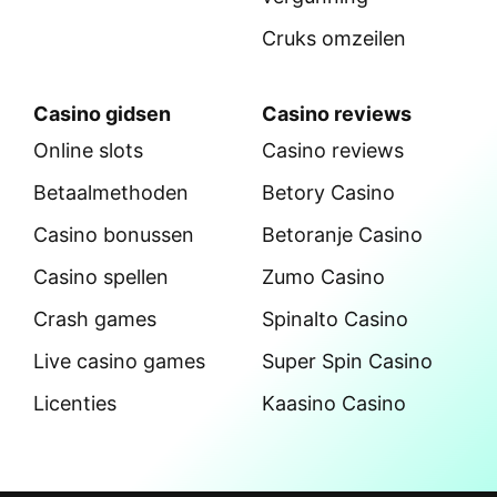
Cruks omzeilen
Casino gidsen
Casino reviews
Online slots
Casino reviews
Betaalmethoden
Betory Casino
Casino bonussen
Betoranje Casino
Casino spellen
Zumo Casino
Crash games
Spinalto Casino
Live casino games
Super Spin Casino
Licenties
Kaasino Casino