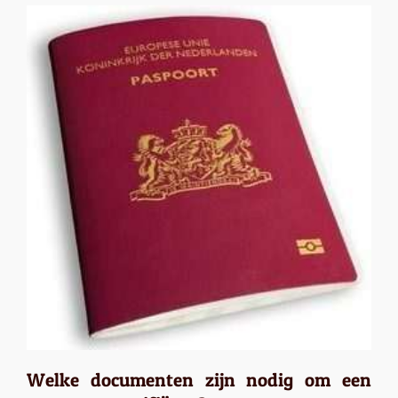
Welke documenten zijn nodig om een