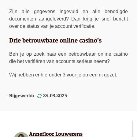
Zijn alle gegevens ingevuld en alle benodigde
documenten aangeleverd? Dan krijg je snel bericht
over de status van je account verificatie.
Drie betrouwbare online casino’s
Ben je op zoek naar een betrouwbaar online casino
die het verifiëren van accounts serieus neemt?
Wij hebben er hieronder 3 voor je op een rij gezet.
Bijgewerkt:
24.03.2025
Annefloor Louwerens