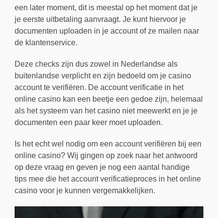
een later moment, dit is meestal op het moment dat je
je eerste uitbetaling aanvraagt. Je kunt hiervoor je
documenten uploaden in je account of ze mailen naar
de klantenservice.
Deze checks zijn dus zowel in Nederlandse als
buitenlandse verplicht en zijn bedoeld om je casino
account te verifiëren. De account verificatie in het
online casino kan een beetje een gedoe zijn, helemaal
als het systeem van het casino niet meewerkt en je je
documenten een paar keer moet uploaden.
Is het echt wel nodig om een account verifiëren bij een
online casino? Wij gingen op zoek naar het antwoord
op deze vraag en geven je nog een aantal handige
tips mee die het account verificatieproces in het online
casino voor je kunnen vergemakkelijken.