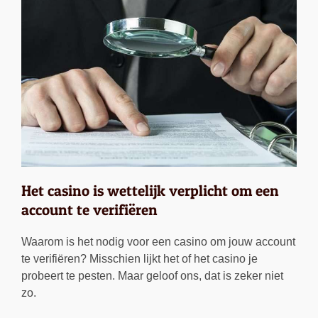
Het casino is wettelijk verplicht om een
account te verifiëren
Waarom is het nodig voor een casino om jouw account
te verifiëren? Misschien lijkt het of het casino je
probeert te pesten. Maar geloof ons, dat is zeker niet
zo.