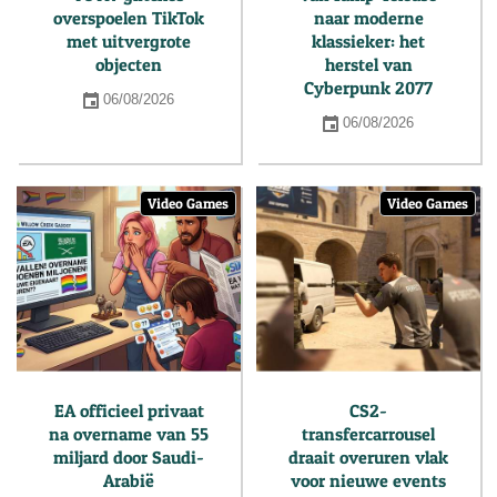
overspoelen TikTok
naar moderne
met uitvergrote
klassieker: het
objecten
herstel van
Cyberpunk 2077
06/08/2026
06/08/2026
Video Games
Video Games
EA officieel privaat
CS2-
na overname van 55
transfercarrousel
miljard door Saudi-
draait overuren vlak
Arabië
voor nieuwe events