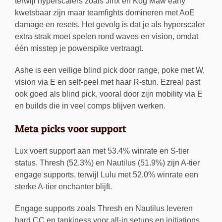
terwijl hyperscalers zoals Jinx en Kog’Maw early
kwetsbaar zijn maar teamfights domineren met AoE
damage en resets. Het gevolg is dat je als hyperscaler
extra strak moet spelen rond waves en vision, omdat
één misstep je powerspike vertraagt.
Ashe is een veilige blind pick door range, poke met W,
vision via E en self-peel met haar R-stun. Ezreal past
ook goed als blind pick, vooral door zijn mobility via E
en builds die in veel comps blijven werken.
Meta picks voor support
Lux voert support aan met 53.4% winrate en S-tier
status. Thresh (52.3%) en Nautilus (51.9%) zijn A-tier
engage supports, terwijl Lulu met 52.0% winrate een
sterke A-tier enchanter blijft.
Engage supports zoals Thresh en Nautilus leveren
hard CC en tankiness voor all-in setups en initiations.