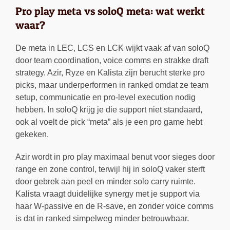
Pro play meta vs soloQ meta: wat werkt
waar?
De meta in LEC, LCS en LCK wijkt vaak af van soloQ
door team coordination, voice comms en strakke draft
strategy. Azir, Ryze en Kalista zijn berucht sterke pro
picks, maar underperformen in ranked omdat ze team
setup, communicatie en pro-level execution nodig
hebben. In soloQ krijg je die support niet standaard,
ook al voelt de pick “meta” als je een pro game hebt
gekeken.
Azir wordt in pro play maximaal benut voor sieges door
range en zone control, terwijl hij in soloQ vaker sterft
door gebrek aan peel en minder solo carry ruimte.
Kalista vraagt duidelijke synergy met je support via
haar W-passive en de R-save, en zonder voice comms
is dat in ranked simpelweg minder betrouwbaar.