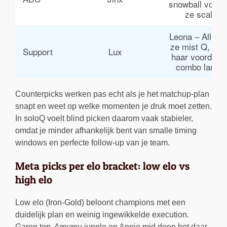
snowball voord
ze scalet
Leona – All-in 
ze mist Q, burs
Support
Lux
haar voordat z
combo lande
Counterpicks werken pas echt als je het matchup-plan
snapt en weet op welke momenten je druk moet zetten.
In soloQ voelt blind picken daarom vaak stabieler,
omdat je minder afhankelijk bent van smalle timing
windows en perfecte follow-up van je team.
Meta picks per elo bracket: low elo vs
high elo
Low elo (Iron-Gold) beloont champions met een
duidelijk plan en weinig ingewikkelde execution.
Garen top, Amumu jungle en Annie mid doen het daar