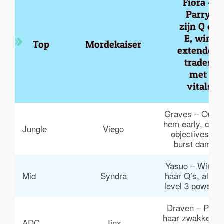
Fiora – 
Parry 
zijn Q of 
E, win 
Top
Mordekaiser
extended 
trades 
met 
vitals
Graves – Outfa
hem early, conte
Jungle
Viego
objectives met
burst damag
Yasuo – Windwa
Mid
Syndra
haar Q’s, all-in 
level 3 powersp
Draven – Punis
haar zwakke ear
ADC
Jinx