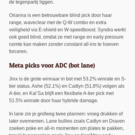
de tegenpartij liggen.
Orianna is een betrouwbare blind pick door haar
range, waveclear met de Q-W combo en extra
veiligheid via E-shield en W-speedboost. Syndra werkt
ook goed blind, omdat ze met range en early pressure
ruimte kan maken zonder constant all-ins te hoeven
forceren.
Meta picks voor ADC (bot lane)
Jinx is de grote winnaar in bot met 53.2% winrate en S-
tier status. Ashe (52.1%) en Caitlyn (51.8%) volgen als
A-tier, en Kai’Sa blijft een flexibele A-tier pick met
51.5% winrate door haar hybride damage.
In lane zie je grofweg twee plannen: vroeg drukken of
later overnemen. Lane bullies zoals Caitlyn en Draven
zoeken poke en all-in momenten om plates te pakken,