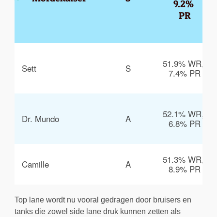
9.2% 
PR
51.9% WR, 
Sett
S
7.4% PR
52.1% WR, 
Dr. Mundo
A
6.8% PR
51.3% WR, 
Camille
A
8.9% PR
Top lane wordt nu vooral gedragen door bruisers en
tanks die zowel side lane druk kunnen zetten als