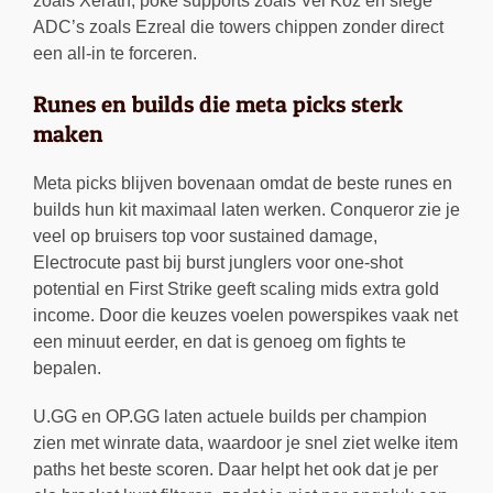
zoals Xerath, poke supports zoals Vel’Koz en siege
ADC’s zoals Ezreal die towers chippen zonder direct
een all-in te forceren.
Runes en builds die meta picks sterk
maken
Meta picks blijven bovenaan omdat de beste runes en
builds hun kit maximaal laten werken. Conqueror zie je
veel op bruisers top voor sustained damage,
Electrocute past bij burst junglers voor one-shot
potential en First Strike geeft scaling mids extra gold
income. Door die keuzes voelen powerspikes vaak net
een minuut eerder, en dat is genoeg om fights te
bepalen.
U.GG en OP.GG laten actuele builds per champion
zien met winrate data, waardoor je snel ziet welke item
paths het beste scoren. Daar helpt het ook dat je per