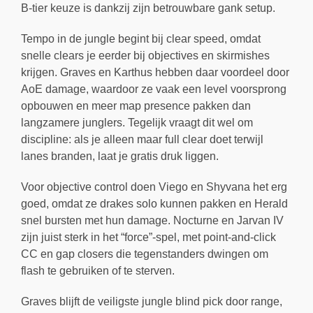
B-tier keuze is dankzij zijn betrouwbare gank setup.
Tempo in de jungle begint bij clear speed, omdat
snelle clears je eerder bij objectives en skirmishes
krijgen. Graves en Karthus hebben daar voordeel door
AoE damage, waardoor ze vaak een level voorsprong
opbouwen en meer map presence pakken dan
langzamere junglers. Tegelijk vraagt dit wel om
discipline: als je alleen maar full clear doet terwijl
lanes branden, laat je gratis druk liggen.
Voor objective control doen Viego en Shyvana het erg
goed, omdat ze drakes solo kunnen pakken en Herald
snel bursten met hun damage. Nocturne en Jarvan IV
zijn juist sterk in het “force”-spel, met point-and-click
CC en gap closers die tegenstanders dwingen om
flash te gebruiken of te sterven.
Graves blijft de veiligste jungle blind pick door range,