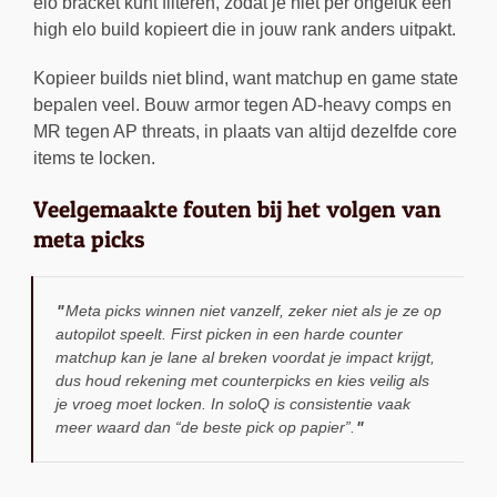
elo bracket kunt filteren, zodat je niet per ongeluk een
high elo build kopieert die in jouw rank anders uitpakt.
Kopieer builds niet blind, want matchup en game state
bepalen veel. Bouw armor tegen AD-heavy comps en
MR tegen AP threats, in plaats van altijd dezelfde core
items te locken.
Veelgemaakte fouten bij het volgen van
meta picks
Meta picks winnen niet vanzelf, zeker niet als je ze op
autopilot speelt. First picken in een harde counter
matchup kan je lane al breken voordat je impact krijgt,
dus houd rekening met counterpicks en kies veilig als
je vroeg moet locken. In soloQ is consistentie vaak
meer waard dan “de beste pick op papier”.