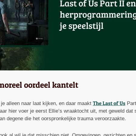
moreel oordeel kantelt
The Last of Us
je alleen naar laat kijken, en daar maakt
Part
r hier voer je eerst Ellie’s wraaktocht uit, met geweld dat
 van degene die het oorspronkelijke trauma veroorzaakte.
ok al wil je dat misschien niet. Omgevingen, gezichten en ste