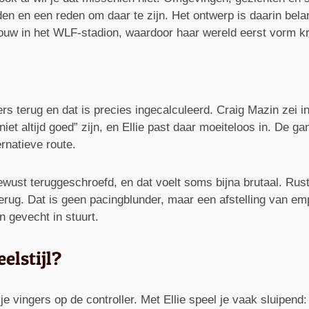
en en een reden om daar te zijn. Het ontwerp is daarin belan
uw in het WLF-stadion, waardoor haar wereld eerst vorm kri
ers terug en dat is precies ingecalculeerd. Craig Mazin zei
et altijd goed” zijn, en Ellie past daar moeiteloos in. De ga
rnatieve route.
wust teruggeschroefd, en dat voelt soms bijna brutaal. Rus
erug. Dat is geen pacingblunder, maar een afstelling van empa
 gevecht in stuurt.
elstijl?
je vingers op de controller. Met Ellie speel je vaak sluipend