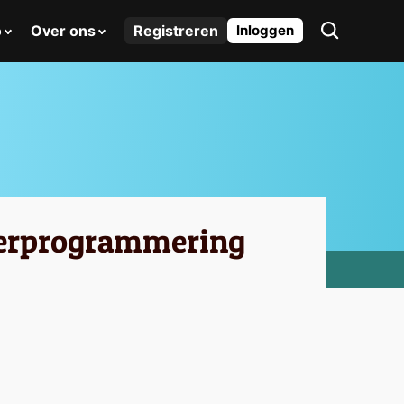
o
Over ons
Registreren
Inloggen
 herprogrammering