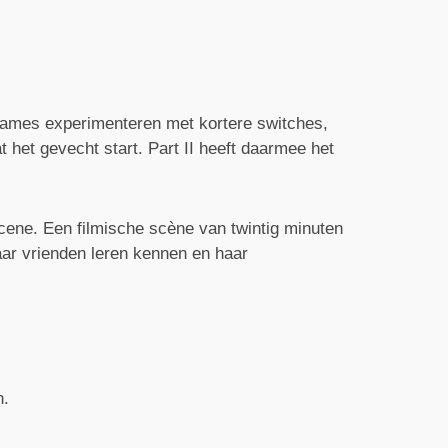
 games experimenteren met kortere switches,
 het gevecht start. Part II heeft daarmee het
cene. Een filmische scène van twintig minuten
haar vrienden leren kennen en haar
n.