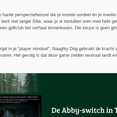
n harde perspectiefwissel die je morele oordeel én je manie
 bent niet langer Ellie, waar je al tientallen uren mee hebt 
t een golfclub het verhaal binnenkwam. Die keuze is geen g
rijpt in je “player mindset”. Naughty Dog gebruikt de kracht 
rvaren. Het gevolg is dat deze game zelden neutraal landt en