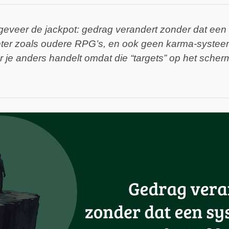
ongeveer de jackpot: gedrag verandert zonder dat een
meter zoals oudere RPG’s, en ook geen karma-syste
oor je anders handelt omdat die “targets” op het sch