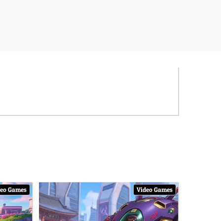
deo Games
Video Games