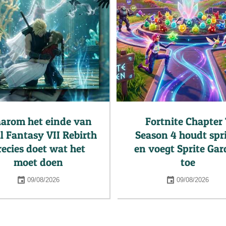
arom het einde van
Fortnite Chapter 
l Fantasy VII Rebirth
Season 4 houdt spri
recies doet wat het
en voegt Sprite Ga
moet doen
toe
09/08/2026
09/08/2026