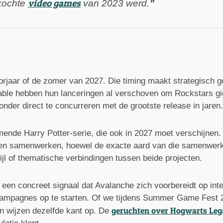
video games
rkochte
van 2023 werd.
orjaar of de zomer van 2027. Die timing maakt strategisch g
ble hebben hun lanceringen al verschoven om Rockstars giga
der direct te concurreren met de grootste release in jaren.
nde Harry Potter-serie, die ook in 2027 moet verschijnen. 
n samenwerken, hoewel de exacte aard van die samenwerking
tijl of thematische verbindingen tussen beide projecten.
een concreet signaal dat Avalanche zich voorbereidt op int
campagnes op te starten. Of we tijdens Summer Game Fest 20
geruchten over Hogwarts Leg
len wijzen dezelfde kant op. De