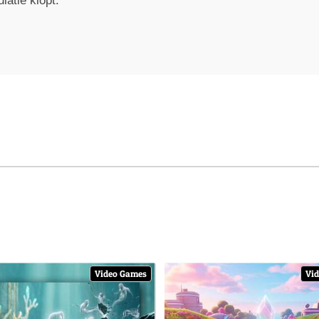
atie klopt.
Video Games
Vi