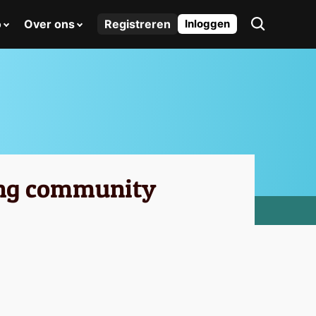
o
Over ons
Registreren
Inloggen
ling community