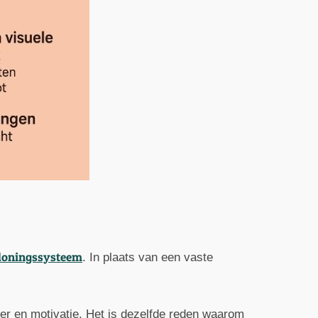
eloningssysteem
. In plaats van een vaste
ier en motivatie. Het is dezelfde reden waarom