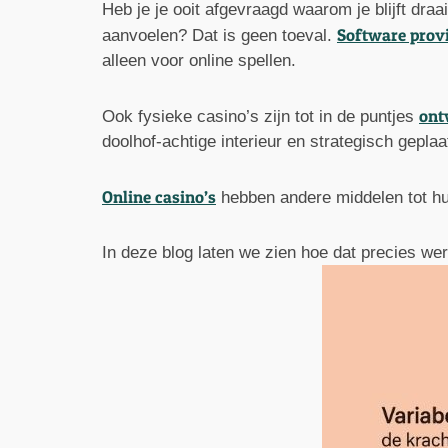
Heb je je ooit afgevraagd waarom je blijft draa
Software prov
aanvoelen? Dat is geen toeval.
alleen voor online spellen.
ont
Ook fysieke casino’s zijn tot in de puntjes
doolhof-achtige interieur en strategisch geplaa
Online casino’s
hebben andere middelen tot hun
In deze blog laten we zien hoe dat precies wer