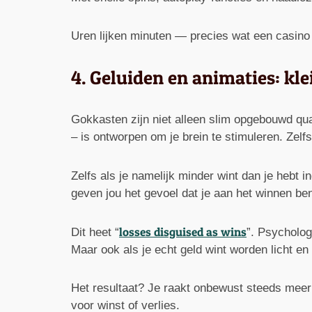
Uren lijken minuten — precies wat een casino 
4. Geluiden en animaties: kle
Gokkasten zijn niet alleen slim opgebouwd qua 
– is ontworpen om je brein te stimuleren. Zelfs 
Zelfs als je namelijk minder wint dan je hebt i
geven jou het gevoel dat je aan het winnen ben
losses disguised as wins
Dit heet “
”. Psycholog
Maar ook als je echt geld wint worden licht e
Het resultaat? Je raakt onbewust steeds meer v
voor winst of verlies.