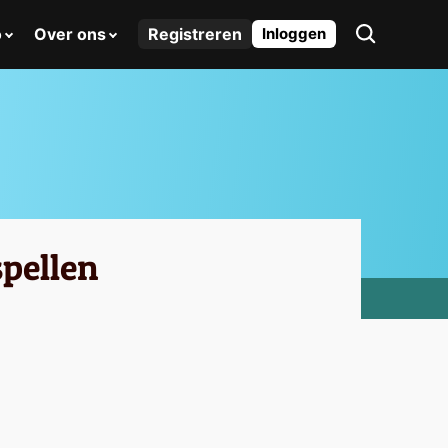
o
Over ons
Registreren
Inloggen
spellen