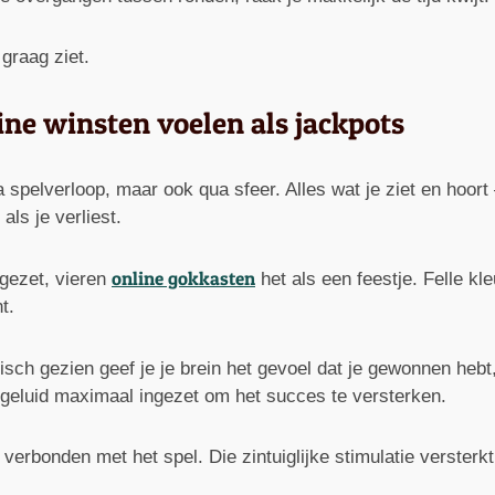
graag ziet.
ine winsten voelen als jackpots
spelverloop, maar ook qua sfeer. Alles wat je ziet en hoort –
als je verliest.
online gokkasten
ngezet, vieren
het als een feestje. Felle kle
t.
isch gezien geef je je brein het gevoel dat je gewonnen hebt, 
n geluid maximaal ingezet om het succes te versterken.
erbonden met het spel. Die zintuiglijke stimulatie versterk