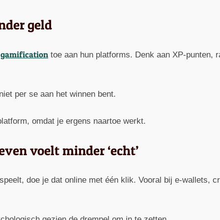
nder geld
gamification
r
toe aan hun platforms. Denk aan XP-punten, ran
niet per se aan het winnen bent.
t platform, omdat je ergens naartoe werkt.
geven voelt minder ‘echt’
peelt, doe je dat online met één klik. Vooral bij e-wallets, 
ychologisch gezien de drempel om in te zetten.