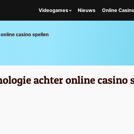
Videogames
Nieuws
Online Casin
online casino spellen
ologie achter online casino 