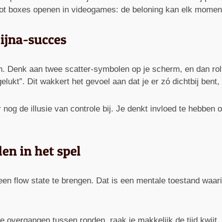
loot boxes openen in videogames: de beloning kan elk mome
bijna-succes
en. Denk aan twee scatter-symbolen op je scherm, en dan rol
 gelukt”. Dit wakkert het gevoel aan dat je er zó dichtbij bent
r nog de illusie van controle bij. Je denkt invloed te hebben
len in het spel
en flow state te brengen. Dat is een mentale toestand waarin 
e overgangen tussen ronden, raak je makkelijk de tijd kwijt.