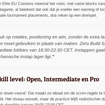
n Elite EU Customs meestal het volst, met vaste blocks tuss
tegame, al betekent dat ook dat je sneller een warning of kic
male tournament placements, dus reken op een drempel.
uk op rotaties, positioning en aim, zonder de extra 
er moet gebruiken in plaats van maken. Zero Build 
diate lobbies van 18:30-22:30 CET. Instappen gaat 
anische instap lager ligt.
ill level: Open, Intermediate en Pro
er eisen vooraf. Dat maakt ze ideaal om de scrim-regels te
. Het niveau wisselt, maar de practice blijft realistischer
ak dagelijks tussen 19:00-22:00 CET.