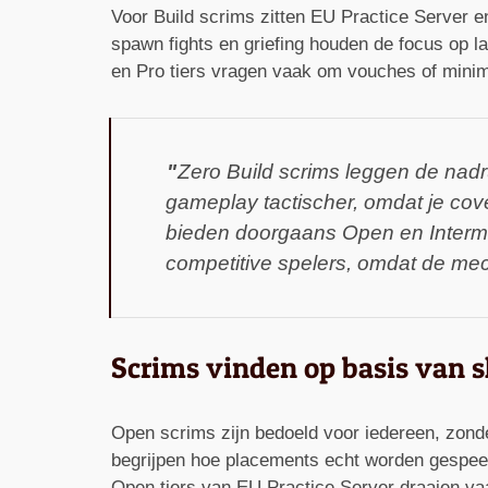
Voor Build scrims zitten EU Practice Server e
spawn fights en griefing houden de focus op la
en Pro tiers vragen vaak om vouches of mini
Zero Build scrims leggen de nadr
gameplay tactischer, omdat je cov
bieden doorgaans Open en Interme
competitive spelers, omdat de mech
Scrims vinden op basis van sk
Open scrims zijn bedoeld voor iedereen, zond
begrijpen hoe placements echt worden gespeeld
Open tiers van EU Practice Server draaien va