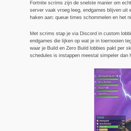
Fortnite scrims zijn de snelste manier om echt
server vaak vroeg leeg, endgames blijven uit 
haken aan: queue times schommelen en het nive
Met scrims stap je via Discord in custom lobb
endgames die lijken op wat je in toernooien t
waar je Build en Zero Build lobbies pakt per s
schedules is instappen meestal simpeler dan h