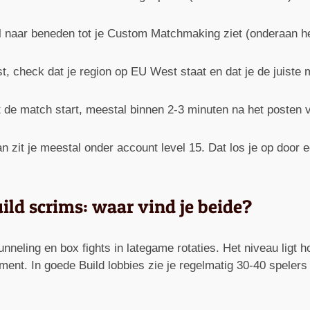
l naar beneden tot je Custom Matchmaking ziet (onderaan h
st, check dat je region op EU West staat en dat je de juiste
ot de match start, meestal binnen 2-3 minuten na het posten 
zit je meestal onder account level 15. Dat los je op door e
ild scrims: waar vind je beide?
nneling en box fights in lategame rotaties. Het niveau ligt h
ment. In goede Build lobbies zie je regelmatig 30-40 spelers 