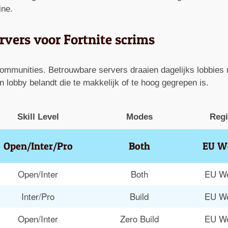
ine.
rvers voor Fortnite scrims
 communities. Betrouwbare servers draaien dagelijks lobbies 
en lobby belandt die te makkelijk of te hoog gegrepen is.
Skill Level
Modes
Reg
Open/Inter/Pro
Both
EU W
Open/Inter
Both
EU W
Inter/Pro
Build
EU W
Open/Inter
Zero Build
EU W