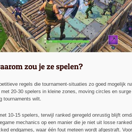
waarom zou je ze spelen?
titieve regels die tournament-situaties zo goed mogelijk nab
met 20-30 spelers in kleine zones, moving circles en surge
ng tournaments wilt.
t 10-15 spelers, terwijl ranked geregeld onrustig blijft omda
tegame mechanics op een manier die je niet uit losse ranked 
ked endgames, waar één fout meteen wordt afgestraft. Voor