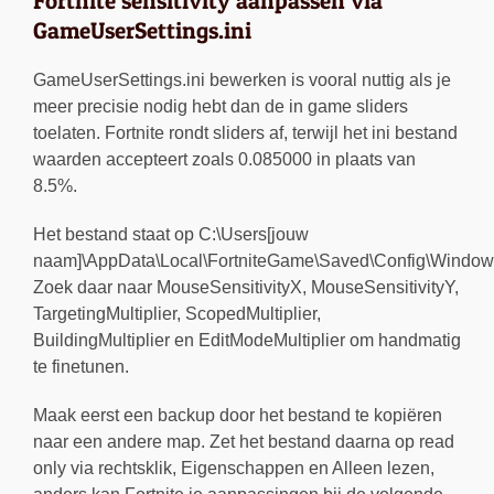
Fortnite sensitivity aanpassen via
GameUserSettings.ini
GameUserSettings.ini bewerken is vooral nuttig als je
meer precisie nodig hebt dan de in game sliders
toelaten. Fortnite rondt sliders af, terwijl het ini bestand
waarden accepteert zoals 0.085000 in plaats van
8.5%.
Het bestand staat op C:\Users[jouw
naam]\AppData\Local\FortniteGame\Saved\Config\Windows
Zoek daar naar MouseSensitivityX, MouseSensitivityY,
TargetingMultiplier, ScopedMultiplier,
BuildingMultiplier en EditModeMultiplier om handmatig
te finetunen.
Maak eerst een backup door het bestand te kopiëren
naar een andere map. Zet het bestand daarna op read
only via rechtsklik, Eigenschappen en Alleen lezen,