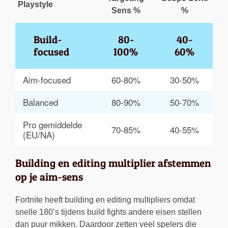
Playstyle
Sens %
%
Build-
80-
40-
focused
100%
60%
Aim-focused
60-80%
30-50%
Balanced
80-90%
50-70%
Pro gemiddelde 
70-85%
40-55%
(EU/NA)
Building en editing multiplier afstemmen
op je aim-sens
Fortnite heeft building en editing multipliers omdat
snelle 180’s tijdens build fights andere eisen stellen
dan puur mikken. Daardoor zetten veel spelers die