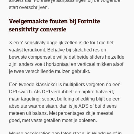
anders kan Fortnite je aanpassingen bij de volgende
start overschrijven.
Veelgemaakte fouten bij Fortnite
sensitivity conversie
X en Y sensitivity ongelijk zetten is de fout die het
vaakst terugkomt. Behalve bij stretched res en
bewuste compensatie wil je dat beide sliders hetzelfde
zijn, anders voelt horizontaal en verticaal mikken alsof
je twee verschillende muizen gebruikt.
Een tweede klassieker is multipliers vergeten na een
DPI switch. Als DPI verdubbelt en hipfire halveert,
maar targeting, scope, building of editing blijft op een
absolute waarde staan, dan is je ADS of build sens
meteen uit balans. Met percentages zit je meestal
goed, met vaste getallen moet je opletten.
Mouse acceleration aan laten staan, in Windows of in