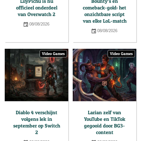
LilyPichu is nu
Bounty’s en
officieel onderdeel
comeback-gold: het
van Overwatch 2
onzichtbare script
van elke LoL-match
08/08/2026
08/08/2026
Video Games
Video Games
Diablo 4 verschijnt
Larian zelf van
volgens lek in
YouTube en TikTok
september op Switch
gegooid door BG3-
2
content