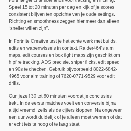
Fortnite gerichte scenarios voor tracking en flicking.
Speel 15 tot 20 minuten per dag en kijk of je scores
consistent blijven ten opzichte van je oude settings.
Richting en smoothness zeggen hier meer dan alleen
“sneller willen zijn”.
In Fortnite Creative test je het echte werk met builds,
edits en wapenwissels in context. Raider464’s aim
maps, edit courses en box fight maps zijn geschikt om
hipfire tracking, ADS precisie, sniper flicks, edit speed
en 90s te checken. Gebruik bijvoorbeeld 8022-6842-
4965 voor aim training of 7620-0771-9529 voor edit
drills.
Gun jezelf 30 tot 60 minuten voordat je conclusies
trekt. In de eerste matches voelt een conversie bijna
altijd vreemd, zelfs als de cijfers kloppen. Na ongeveer
een uur wordt duidelijk of je alleen moet wennen of dat
er echt iets te hoog of te laag staat.