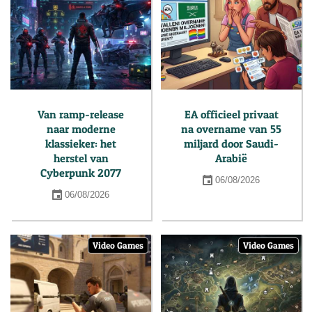
Van ramp-release
EA officieel privaat
naar moderne
na overname van 55
klassieker: het
miljard door Saudi-
herstel van
Arabië
Cyberpunk 2077
06/08/2026
06/08/2026
Video Games
Video Games