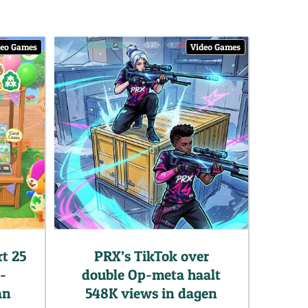
deo Games
Video Games
t 25
PRX’s TikTok over
-
double Op-meta haalt
an
548K views in dagen