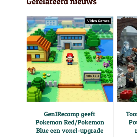
Gerelateerd nieuws
Video Games
Gen1Recomp geeft
Too
Pokemon Red/Pokemon
Pot
Blue een voxel-upgrade