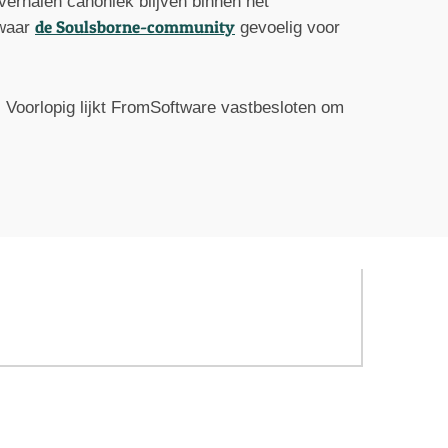
 verhalen canoniek blijven binnen het
de Soulsborne-community
 waar
gevoelig voor
. Voorlopig lijkt FromSoftware vastbesloten om