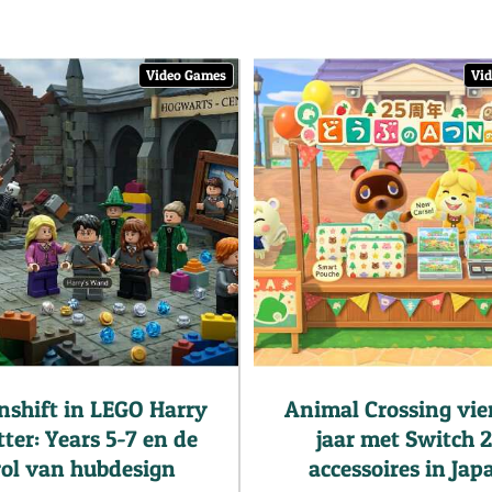
Video Games
Vi
nshift in LEGO Harry
Animal Crossing vier
ter: Years 5-7 en de
jaar met Switch 2
rol van hubdesign
accessoires in Jap