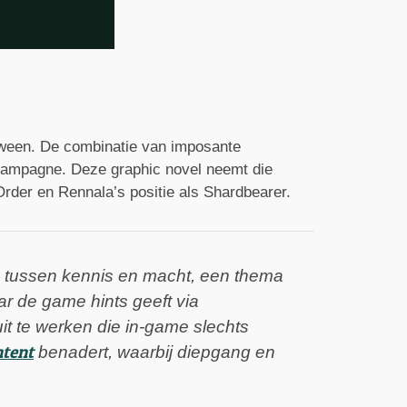
tween. De combinatie van imposante
 campagne. Deze graphic novel neemt die
Order en Rennala’s positie als Shardbearer.
g tussen kennis en macht, een thema
r de game hints geeft via
uit te werken die in-game slechts
ntent
benadert, waarbij diepgang en