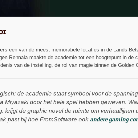
or
lers een van de meest memorabele locaties in de Lands Be
 tegen Rennala maakte de academie tot een hoogtepunt in de
edenis van de instelling, de rol van magie binnen de Golden 
ogisch: de academie staat symbool voor de spannin
ka Miyazaki door het hele spel hebben geweven. Waa
, krijgt de graphic novel de ruimte om verhaallijnen 
andere gaming co
k past bij hoe FromSoftware ook