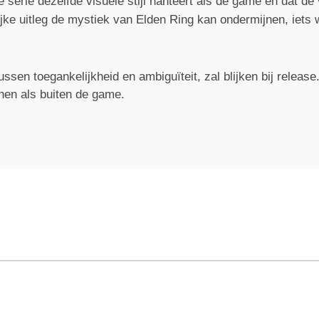
e serie dezelfde visuele stijl hanteert als de game en dat de
lijke uitleg de mystiek van Elden Ring kan ondermijnen, iets
sen toegankelijkheid en ambiguïteit, zal blijken bij release
nen als buiten de game.