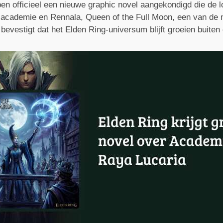
 officieel een nieuwe graphic novel aangekondigd die de lo
e academie en Rennala, Queen of the Full Moon, een van de
vestigt dat het Elden Ring-universum blijft groeien buiten