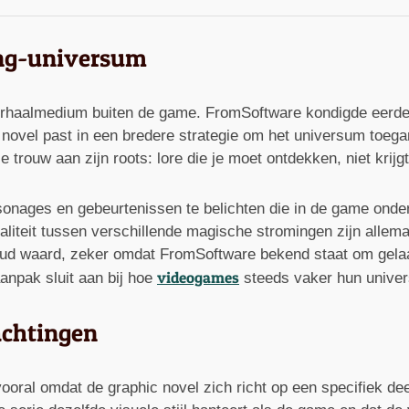
ing-universum
erhaalmedium buiten de game. FromSoftware kondigde eerder a
novel past in een bredere strategie om het universum toega
ise trouw aan zijn roots: lore die je moet ontdekken, niet krij
onages en gebeurtenissen te belichten die in de game onder
liteit tussen verschillende magische stromingen zijn allem
t goud waard, zeker omdat FromSoftware bekend staat om gel
videogames
anpak sluit aan bij hoe
steeds vaker hun univer
achtingen
oral omdat de graphic novel zich richt op een specifiek dee