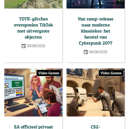
TOTK-glitches
Van ramp-release
overspoelen TikTok
naar moderne
met uitvergrote
klassieker: het
objecten
herstel van
Cyberpunk 2077
06/08/2026
06/08/2026
Video Games
Video Games
EA officieel privaat
CS2-