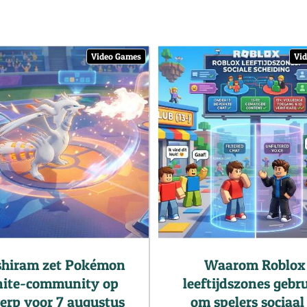
Video Games
Vi
shiram zet Pokémon
Waarom Roblox
nite-community op
leeftijdszones gebr
erp voor 7 augustus
om spelers sociaal