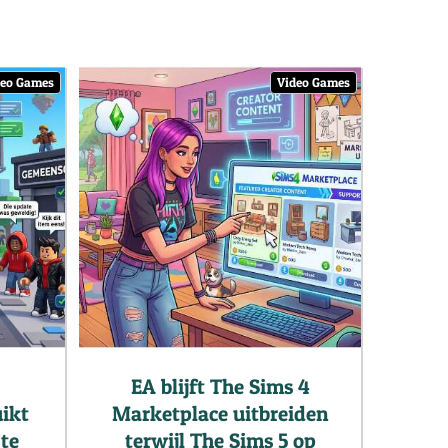
deo Games
Video Games
EA blijft The Sims 4
uikt
Marketplace uitbreiden
 te
terwijl The Sims 5 op