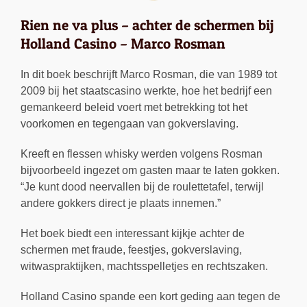
Rien ne va plus – achter de schermen bij
Holland Casino – Marco Rosman
In dit boek beschrijft Marco Rosman, die van 1989 tot
2009 bij het staatscasino werkte, hoe het bedrijf een
gemankeerd beleid voert met betrekking tot het
voorkomen en tegengaan van gokverslaving.
Kreeft en flessen whisky werden volgens Rosman
bijvoorbeeld ingezet om gasten maar te laten gokken.
“Je kunt dood neervallen bij de roulettetafel, terwijl
andere gokkers direct je plaats innemen.”
Het boek biedt een interessant kijkje achter de
schermen met fraude, feestjes, gokverslaving,
witwaspraktijken, machtsspelletjes en rechtszaken.
Holland Casino spande een kort geding aan tegen de