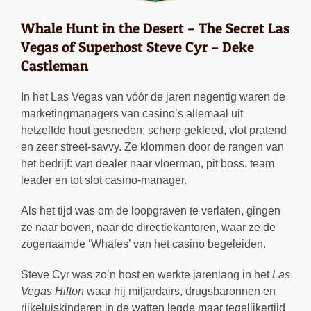
Whale Hunt in the Desert – The Secret Las
Vegas of Superhost Steve Cyr – Deke
Castleman
In het Las Vegas van vóór de jaren negentig waren de
marketingmanagers van casino’s allemaal uit
hetzelfde hout gesneden; scherp gekleed, vlot pratend
en zeer street-savvy. Ze klommen door de rangen van
het bedrijf: van dealer naar vloerman, pit boss, team
leader en tot slot casino-manager.
Als het tijd was om de loopgraven te verlaten, gingen
ze naar boven, naar de directiekantoren, waar ze de
zogenaamde ‘Whales’ van het casino begeleiden.
Steve Cyr was zo’n host en werkte jarenlang in het
Las
Vegas Hilton
waar hij miljardairs, drugsbaronnen en
rijkeluiskinderen in de watten legde maar tegelijkertijd