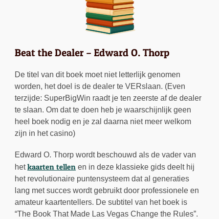
Beat the Dealer – Edward O. Thorp
De titel van dit boek moet niet letterlijk genomen
worden, het doel is de dealer te VERslaan. (Even
terzijde: SuperBigWin raadt je ten zeerste af de dealer
te slaan. Om dat te doen heb je waarschijnlijk geen
heel boek nodig en je zal daarna niet meer welkom
zijn in het casino)
Edward O. Thorp wordt beschouwd als de vader van
kaarten tellen
het
en in deze klassieke gids deelt hij
het revolutionaire puntensysteem dat al generaties
lang met succes wordt gebruikt door professionele en
amateur kaartentellers. De subtitel van het boek is
“The Book That Made Las Vegas Change the Rules”.