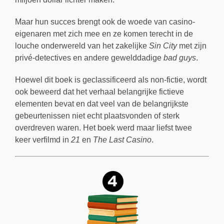
Maar hun succes brengt ook de woede van casino-
eigenaren met zich mee en ze komen terecht in de
louche onderwereld van het zakelijke
Sin City
met zijn
privé-detectives en andere gewelddadige
bad guys
.
Hoewel dit boek is geclassificeerd als non-fictie, wordt
ook beweerd dat het verhaal belangrijke fictieve
elementen bevat en dat veel van de belangrijkste
gebeurtenissen niet echt plaatsvonden of sterk
overdreven waren. Het boek werd maar liefst twee
keer verfilmd in
21
en
The Last Casino
.