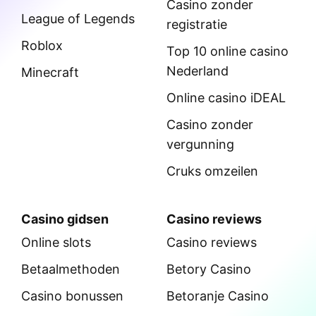
Casino zonder
League of Legends
registratie
Roblox
Top 10 online casino
Nederland
Minecraft
Online casino iDEAL
Casino zonder
vergunning
Cruks omzeilen
Casino gidsen
Casino reviews
Online slots
Casino reviews
Betaalmethoden
Betory Casino
Casino bonussen
Betoranje Casino