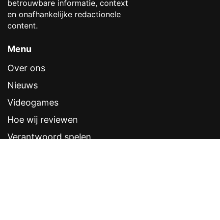
betrouwbare informatie, context
en onafhankelijke redactionele
content.
Menu
Over ons
Nieuws
Videogames
Hoe wij reviewen
Verantwoord spelen
Contentstandaarden
Veelgestelde vragen
Contact
Sitemap