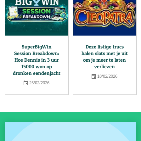
SuperBigWin
Deze listige trucs
Session Breakdown:
halen slots met je uit
Hoe Dennis in 3 uur
om je meer te laten
15000 won op
verliezen
dronken eendenjacht
18/02/2026
25/02/2026