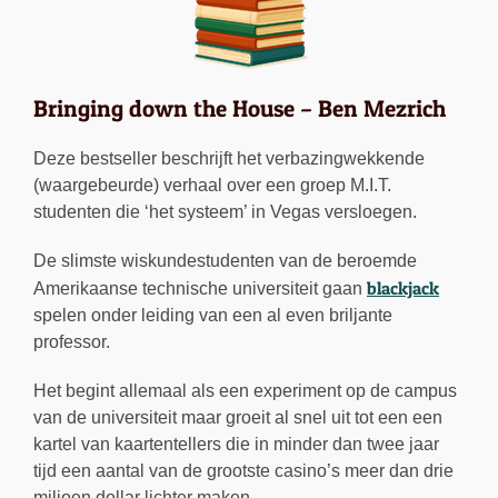
Bringing down the House – Ben Mezrich
Deze bestseller beschrijft het verbazingwekkende
(waargebeurde) verhaal over een groep M.I.T.
studenten die ‘het systeem’ in Vegas versloegen.
De slimste wiskundestudenten van de beroemde
blackjack
Amerikaanse technische universiteit gaan
spelen onder leiding van een al even briljante
professor.
Het begint allemaal als een experiment op de campus
van de universiteit maar groeit al snel uit tot een een
kartel van kaartentellers die in minder dan twee jaar
tijd een aantal van de grootste casino’s meer dan drie
miljoen dollar lichter maken.