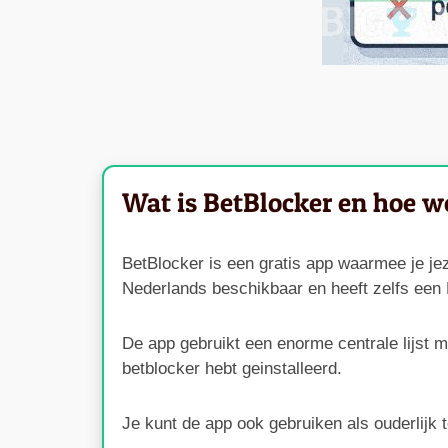
Wat is BetBlocker en hoe w
BetBlocker is een gratis app waarmee je jeze
Nederlands beschikbaar en heeft zelfs een 
De app gebruikt een enorme centrale lijst m
betblocker hebt geinstalleerd.
Je kunt de app ook gebruiken als ouderlijk 