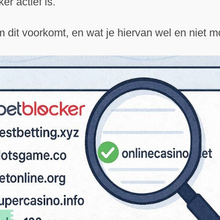
er actief is.
 dit voorkomt, en wat je hiervan wel en niet mo