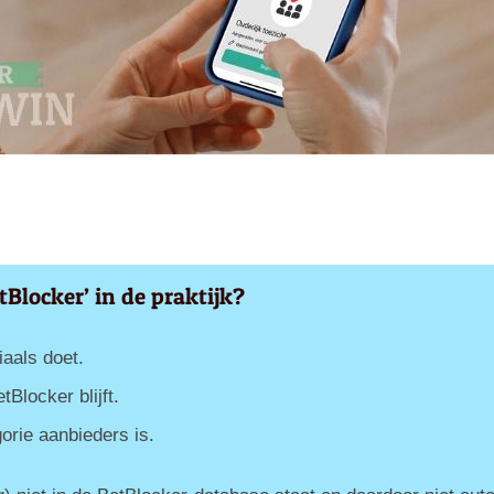
Blocker’ in de praktijk?
iaals doet.
Blocker blijft.
orie aanbieders is.