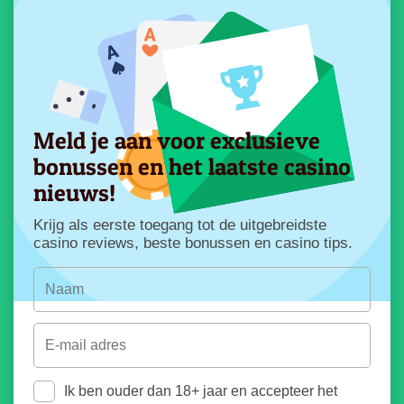
Meld je aan voor exclusieve
bonussen en het laatste casino
nieuws!
Krijg als eerste toegang tot de uitgebreidste
casino reviews, beste bonussen en casino tips.
Ik ben ouder dan 18+ jaar en accepteer het