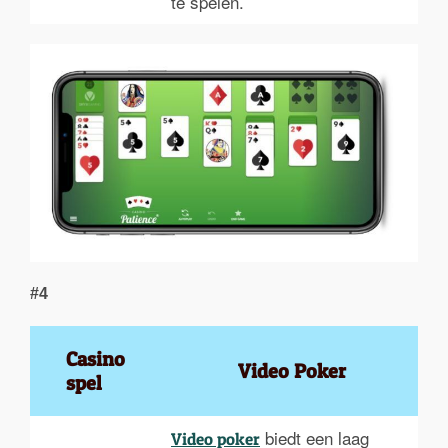
te spelen.
#4
Casino 
Video Poker
spel
 biedt een laag 
Video poker