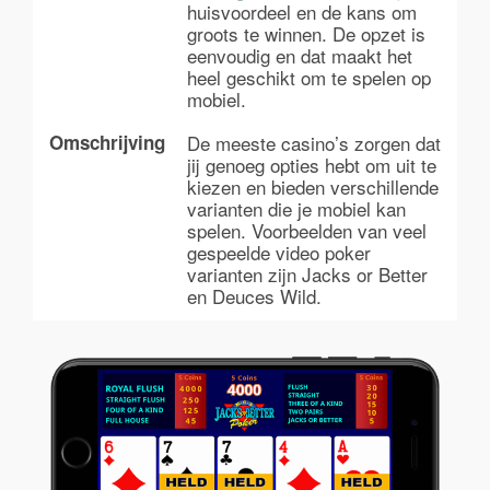
huisvoordeel en de kans om 
groots te winnen. De opzet is 
eenvoudig en dat maakt het 
heel geschikt om te spelen op 
mobiel.
Omschrijving
De meeste casino’s zorgen dat 
jij genoeg opties hebt om uit te 
kiezen en bieden verschillende 
varianten die je mobiel kan 
spelen. Voorbeelden van veel 
gespeelde video poker 
varianten zijn Jacks or Better 
en Deuces Wild.