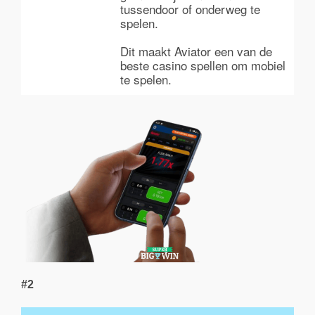
tussendoor of onderweg te 
spelen.
Dit maakt Aviator een van de 
beste casino spellen om mobiel 
te spelen.
#2