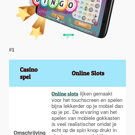
#1
Casino 
Online Slots
spel
 lijken gemaakt 
Online slots
voor het touchscreen en spelen 
bijna lekkerder op je mobiel dan 
op je pc. De ervaring van het 
spelen van mobiele gokkasten 
is veel realistischer omdat je 
echt op de spin knop drukt in 
Omschrijving