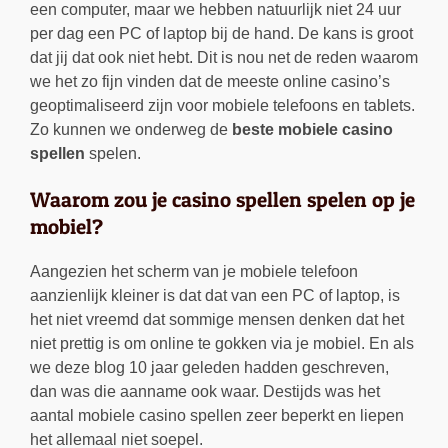
een computer, maar we hebben natuurlijk niet 24 uur
per dag een PC of laptop bij de hand. De kans is groot
dat jij dat ook niet hebt. Dit is nou net de reden waarom
we het zo fijn vinden dat de meeste online casino’s
geoptimaliseerd zijn voor mobiele telefoons en tablets.
Zo kunnen we onderweg de
beste mobiele casino
spellen
spelen.
Waarom zou je casino spellen spelen op je
mobiel?
Aangezien het scherm van je mobiele telefoon
aanzienlijk kleiner is dat dat van een PC of laptop, is
het niet vreemd dat sommige mensen denken dat het
niet prettig is om online te gokken via je mobiel. En als
we deze blog 10 jaar geleden hadden geschreven,
dan was die aanname ook waar. Destijds was het
aantal mobiele casino spellen zeer beperkt en liepen
het allemaal niet soepel.