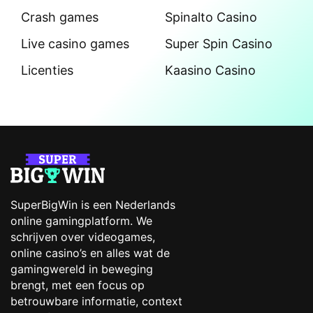
Crash games
Spinalto Casino
Live casino games
Super Spin Casino
Licenties
Kaasino Casino
SuperBigWin is een Nederlands
online gamingplatform. We
schrijven over videogames,
online casino’s en alles wat de
gamingwereld in beweging
brengt, met een focus op
betrouwbare informatie, context