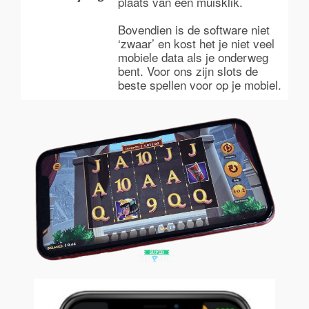
plaats van een muisklik.
Bovendien is de software niet 
‘zwaar’ en kost het je niet veel 
mobiele data als je onderweg 
bent. Voor ons zijn slots de 
beste spellen voor op je mobiel.