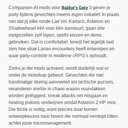
Baldur’s Gate
Companion-AI mods voor
3 geven je
party tijdens gevechten ineens eigen initiatief. In plaats
van dat jij elke ronde Lae’zel, Karlach, Astarion en
Shadowheart één voor één aanstuurt, gaan drie
metgezellen zelf lopen, spells kiezen en items
gebruiken. Dat is comfortabel, terwijl het tegelijk laat
zien hoe strak Larian encounters heeft ontworpen en
waar party-controle in moderne cRPG’s ophoudt.
Zodra je die mods activeert, wordt duidelijk wat er
onder de motorkap gebeurt. Gevechten die met
handmatige sturing aanvoelen als tactische puzzels,
veranderen sneller in chaos waarin vuurvlakken
worden getriggerd, sneak attacks net misgaan en
healing potions verdwijnen omdat Astarion 2 HP mist.
Die frictie is nuttig, want precies daar komen
ontwerpkeuzes naar boven die normaal verstopt zitten
achter jouw micromanagement.