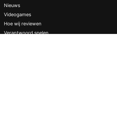
Nieuws
Videogames
Hoe wij reviewen
Verantwoord spelen
Contentstandaarden
Veelgestelde vragen
Contact
Sitemap
Disclaimer
Privacyverklaring
CRUKS eerder opzeggen
Software provider
Weddenschappen