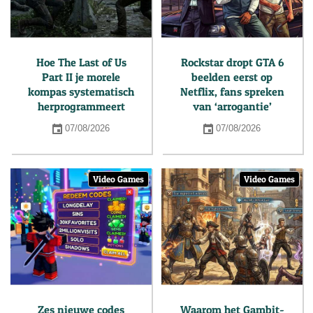
Hoe The Last of Us
Rockstar dropt GTA 6
Part II je morele
beelden eerst op
kompas systematisch
Netflix, fans spreken
herprogrammeert
van ‘arrogantie’
07/08/2026
07/08/2026
Video Games
Video Games
Zes nieuwe codes
Waarom het Gambit-