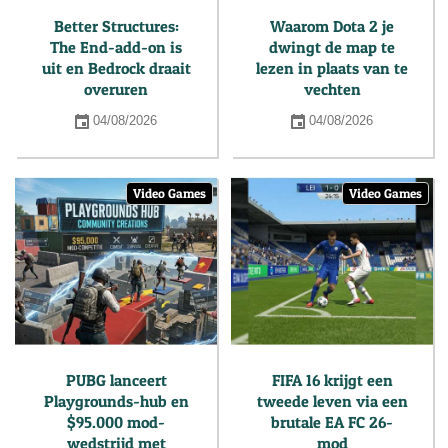
Better Structures:
Waarom Dota 2 je
The End-add-on is
dwingt de map te
uit en Bedrock draait
lezen in plaats van te
overuren
vechten
04/08/2026
04/08/2026
Video Games
Video Games
PUBG lanceert
FIFA 16 krijgt een
Playgrounds-hub en
tweede leven via een
$95.000 mod-
brutale EA FC 26-
wedstrijd met
mod