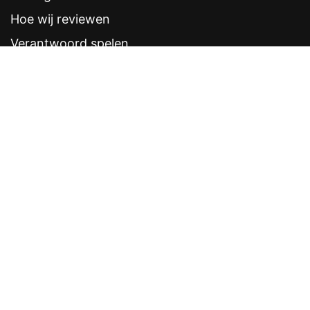
Hoe wij reviewen
Verantwoord spelen
Contentstandaarden
Veelgestelde vragen
Contact
Sitemap
Disclaimer
Privacyverklaring
CRUKS eerder opzeggen
Software provider
Weddenschappen
Contacten