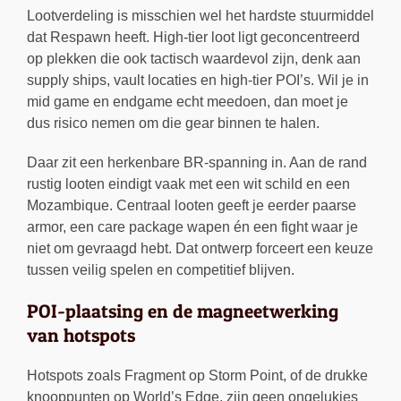
Lootverdeling is misschien wel het hardste stuurmiddel
dat Respawn heeft. High-tier loot ligt geconcentreerd
op plekken die ook tactisch waardevol zijn, denk aan
supply ships, vault locaties en high-tier POI’s. Wil je in
mid game en endgame echt meedoen, dan moet je
dus risico nemen om die gear binnen te halen.
Daar zit een herkenbare BR-spanning in. Aan de rand
rustig looten eindigt vaak met een wit schild en een
Mozambique. Centraal looten geeft je eerder paarse
armor, een care package wapen én een fight waar je
niet om gevraagd hebt. Dat ontwerp forceert een keuze
tussen veilig spelen en competitief blijven.
POI-plaatsing en de magneetwerking
van hotspots
Hotspots zoals Fragment op Storm Point, of de drukke
knooppunten op World’s Edge, zijn geen ongelukjes