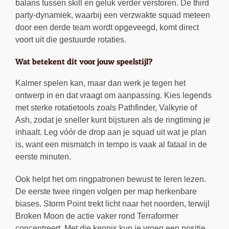
balans tussen skill en geluk verder verstoren. De third
party-dynamiek, waarbij een verzwakte squad meteen
door een derde team wordt opgeveegd, komt direct
voort uit die gestuurde rotaties.
Wat betekent dit voor jouw speelstijl?
Kalmer spelen kan, maar dan werk je tegen het
ontwerp in en dat vraagt om aanpassing. Kies legends
met sterke rotatietools zoals Pathfinder, Valkyrie of
Ash, zodat je sneller kunt bijsturen als de ringtiming je
inhaalt. Leg vóór de drop aan je squad uit wat je plan
is, want een mismatch in tempo is vaak al fataal in de
eerste minuten.
Ook helpt het om ringpatronen bewust te leren lezen.
De eerste twee ringen volgen per map herkenbare
biases. Storm Point trekt licht naar het noorden, terwijl
Broken Moon de actie vaker rond Terraformer
concentreert. Met die kennis kun je vroeg een positie