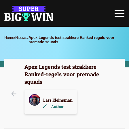
Home
/
Nieuws
/
Apex Legends test strakkere Ranked-regels voor
premade squads
Apex Legends test strakkere
Ranked-regels voor premade
squads
Lars Kleinsman
Author