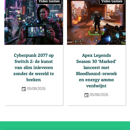
Video Games
Video Games
Cyberpunk 2077 op
Apex Legends
Switch 2: de kunst
Season 30 ‘Marked’
van slim inleveren
lanceert met
zonder de wereld te
Bloodhound-rework
breken
en energy ammo
verdwijnt
05/08/2026
05/08/2026