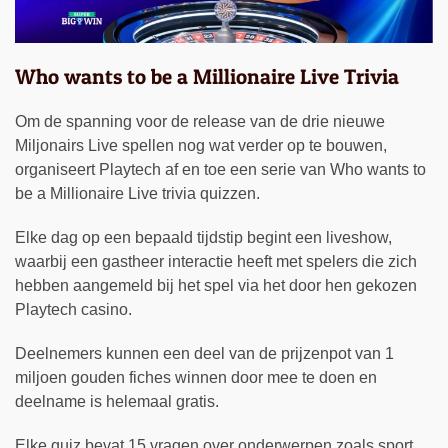
Who wants to be a Millionaire Live Trivia
Om de spanning voor de release van de drie nieuwe
Miljonairs Live spellen nog wat verder op te bouwen,
organiseert Playtech af en toe een serie van Who wants to
be a Millionaire Live trivia quizzen.
Elke dag op een bepaald tijdstip begint een liveshow,
waarbij een gastheer interactie heeft met spelers die zich
hebben aangemeld bij het spel via het door hen gekozen
Playtech casino.
Deelnemers kunnen een deel van de prijzenpot van 1
miljoen gouden fiches winnen door mee te doen en
deelname is helemaal gratis.
Elke quiz bevat 15 vragen over onderwerpen zoals sport,