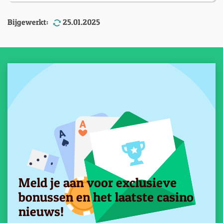
Bijgewerkt:
25.01.2025
Meld je aan voor exclusieve
bonussen en het laatste casino
nieuws!