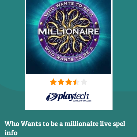
Who Wants to be a millionaire live spel
info