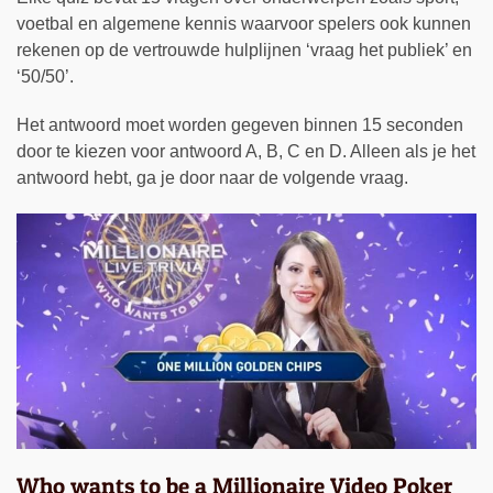
voetbal en algemene kennis waarvoor spelers ook kunnen
rekenen op de vertrouwde hulplijnen ‘vraag het publiek’ en
‘50/50’.
Het antwoord moet worden gegeven binnen 15 seconden
door te kiezen voor antwoord A, B, C en D. Alleen als je het
antwoord hebt, ga je door naar de volgende vraag.
Who wants to be a Millionaire Video Poker