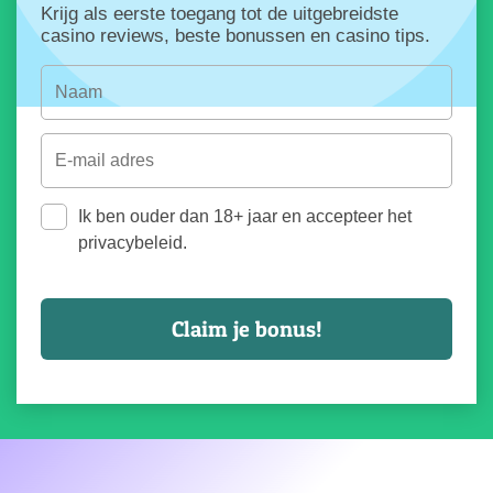
Krijg als eerste toegang tot de uitgebreidste
casino reviews, beste bonussen en casino tips.
Ik ben ouder dan 18+ jaar en accepteer het
privacybeleid.