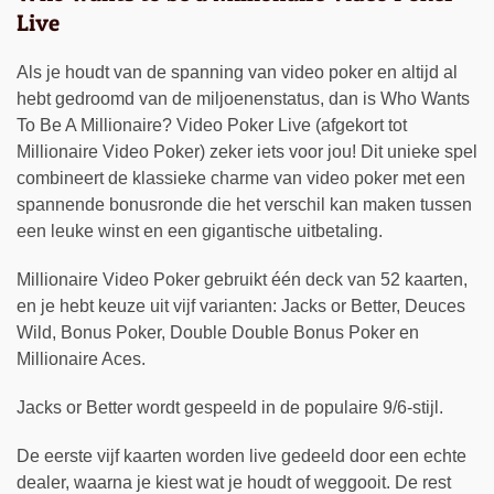
Live
Als je houdt van de spanning van video poker en altijd al
hebt gedroomd van de miljoenenstatus, dan is Who Wants
To Be A Millionaire? Video Poker Live (afgekort tot
Millionaire Video Poker) zeker iets voor jou! Dit unieke spel
combineert de klassieke charme van video poker met een
spannende bonusronde die het verschil kan maken tussen
een leuke winst en een gigantische uitbetaling.
Millionaire Video Poker gebruikt één deck van 52 kaarten,
en je hebt keuze uit vijf varianten: Jacks or Better, Deuces
Wild, Bonus Poker, Double Double Bonus Poker en
Millionaire Aces.
Jacks or Better wordt gespeeld in de populaire 9/6-stijl.
De eerste vijf kaarten worden live gedeeld door een echte
dealer, waarna je kiest wat je houdt of weggooit. De rest