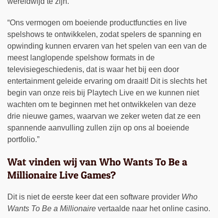
wereldwijd te zijn.”
“Ons vermogen om boeiende productfuncties en live
spelshows te ontwikkelen, zodat spelers de spanning en
opwinding kunnen ervaren van het spelen van een van de
meest langlopende spelshow formats in de
televisiegeschiedenis, dat is waar het bij een door
entertainment geleide ervaring om draait! Dit is slechts het
begin van onze reis bij Playtech Live en we kunnen niet
wachten om te beginnen met het ontwikkelen van deze
drie nieuwe games, waarvan we zeker weten dat ze een
spannende aanvulling zullen zijn op ons al boeiende
portfolio.”
Wat vinden wij van Who Wants To Be a
Millionaire Live Games?
Dit is niet de eerste keer dat een software provider
Who
Wants To Be a Millionaire
vertaalde naar het online casino.