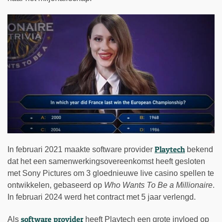
Playtech
In februari 2021 maakte software provider
bekend
dat het een samenwerkingsovereenkomst heeft gesloten
met Sony Pictures om 3 gloednieuwe live casino spellen te
ontwikkelen, gebaseerd op
Who Wants To Be a Millionaire
.
In februari 2024 werd het contract met 5 jaar verlengd.
software provider
Als
heeft Playtech een grote invloed op