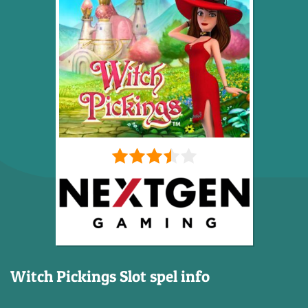
Witch Pickings Slot spel info