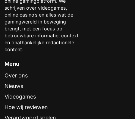
online gamingplatform. We
schrijven over videogames,
online casino’s en alles wat de
gamingwereld in beweging
brengt, met een focus op
betrouwbare informatie, context
en onafhankelijke redactionele
content.
Menu
Over ons
Nieuws
Videogames
Hoe wij reviewen
Verantwoord spelen
Contentstandaarden