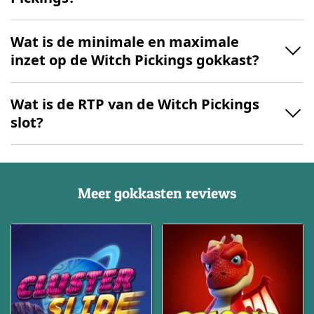
Wat is de minimale en maximale
inzet op de Witch Pickings gokkast?
Wat is de RTP van de Witch Pickings
slot?
Meer gokkasten reviews