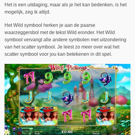
Het is een uitdaging, maar als je het kan bedenken, is het
mogelijk, zeg ik altijd.
Het Wild symbool herken je aan de paarse
waarzeggersbol met de tekst Wild eronder. Het Wild
symbool vervangt alle andere symbolen met uitzondering
van het scatter symbool. Je leest zo meer over wat het
scatter symbool voor jou kan betekenen in dit spel.