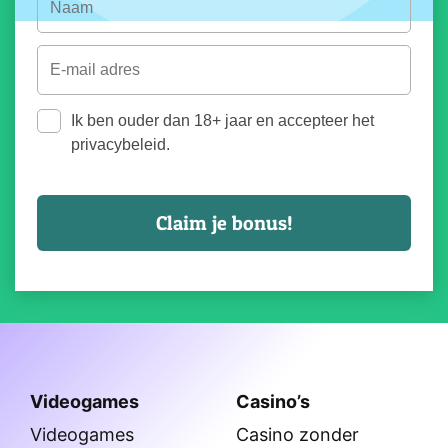
Ik ben ouder dan 18+ jaar en accepteer het
privacybeleid.
Videogames
Casino’s
Videogames
Casino zonder