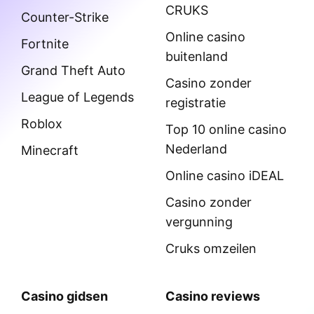
CRUKS
Counter-Strike
Online casino
Fortnite
buitenland
Grand Theft Auto
Casino zonder
League of Legends
registratie
Roblox
Top 10 online casino
Nederland
Minecraft
Online casino iDEAL
Casino zonder
vergunning
Cruks omzeilen
Casino gidsen
Casino reviews