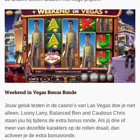
Weekend in Vegas Bonus Ronde
Jouw geluk testen in de casino’s van Las Vegas doe je niet
alleen. Loony Larry, Balanced Ben and Cautious Chris
staan jou bij tijdens de extra bonus ronde. Als jij drie of
meer van dezelfde karakters op de rollen draait, dan
activeer je de extra bonusronde.