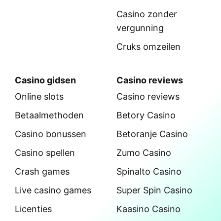
Casino zonder
vergunning
Cruks omzeilen
Casino gidsen
Casino reviews
Online slots
Casino reviews
Betaalmethoden
Betory Casino
Casino bonussen
Betoranje Casino
Casino spellen
Zumo Casino
Crash games
Spinalto Casino
Live casino games
Super Spin Casino
Licenties
Kaasino Casino