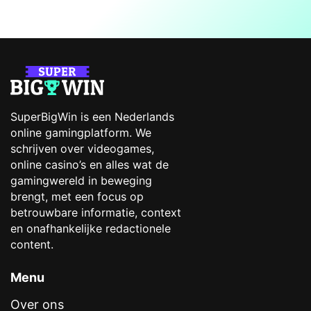
SuperBigWin is een Nederlands
online gamingplatform. We
schrijven over videogames,
online casino’s en alles wat de
gamingwereld in beweging
brengt, met een focus op
betrouwbare informatie, context
en onafhankelijke redactionele
content.
Menu
Over ons