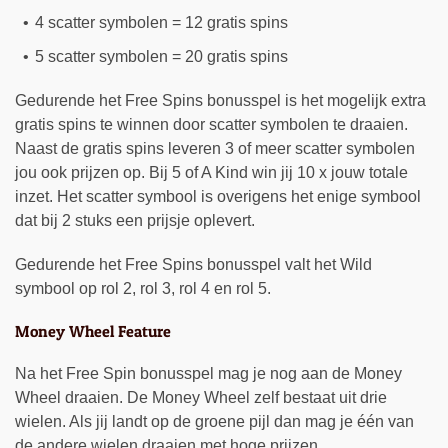
4 scatter symbolen = 12 gratis spins
5 scatter symbolen = 20 gratis spins
Gedurende het Free Spins bonusspel is het mogelijk extra
gratis spins te winnen door scatter symbolen te draaien.
Naast de gratis spins leveren 3 of meer scatter symbolen
jou ook prijzen op. Bij 5 of A Kind win jij 10 x jouw totale
inzet. Het scatter symbool is overigens het enige symbool
dat bij 2 stuks een prijsje oplevert.
Gedurende het Free Spins bonusspel valt het Wild
symbool op rol 2, rol 3, rol 4 en rol 5.
Money Wheel Feature
Na het Free Spin bonusspel mag je nog aan de Money
Wheel draaien. De Money Wheel zelf bestaat uit drie
wielen. Als jij landt op de groene pijl dan mag je één van
de andere wielen draaien met hoge prijzen.