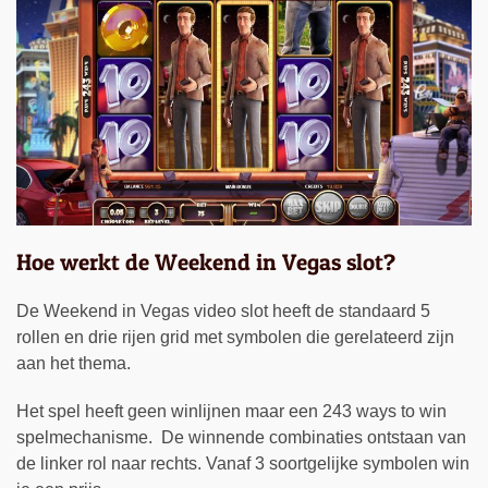
Hoe werkt de Weekend in Vegas slot?
De Weekend in Vegas video slot heeft de standaard 5
rollen en drie rijen grid met symbolen die gerelateerd zijn
aan het thema.
Het spel heeft geen winlijnen maar een 243 ways to win
spelmechanisme. De winnende combinaties ontstaan van
de linker rol naar rechts. Vanaf 3 soortgelijke symbolen win