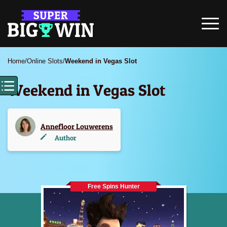
Home
/
Online Slots
/
Weekend in Vegas Slot
Weekend in Vegas Slot
Annefloor Louwerens
Author
Free Spins Hunter