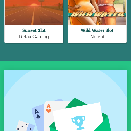
Sunset Slot
Wild Water Slot
Relax Gaming
Netent