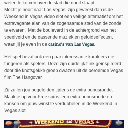
weten te komen over de stad die nooit slaapt.
Mocht je nooit naar Las Vegas zijn geweest dan is de
Weekend in Vegas video slot een veilige alternatief om het
extravagante elan van de zogenaamde stad van de zonde
te ervaren. Met de boulevard in de achtergrond van het
speelveld en de passende muziek en geluidseffecten,
casino’s van Las Vegas
waan jij je even in de
.
Het spel bevat ook een paar interessante karakters die
fungeren als spelers. Deze zijn duidelijk flink geïnspireerd
door die knotsgekke groep dwazen uit de beroemde Vegas
film The Hangover.
Zij zullen jou begeleiden tijdens de extra bonusronde.
Maak je op voor Free spins, een extra bonusronde en
kansen om jouw winst te verdubbelen in de Weekend in
Vegas slot.