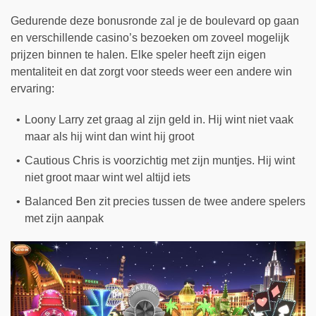
Gedurende deze bonusronde zal je de boulevard op gaan
en verschillende casino’s bezoeken om zoveel mogelijk
prijzen binnen te halen. Elke speler heeft zijn eigen
mentaliteit en dat zorgt voor steeds weer een andere win
ervaring:
Loony Larry zet graag al zijn geld in. Hij wint niet vaak
maar als hij wint dan wint hij groot
Cautious Chris is voorzichtig met zijn muntjes. Hij wint
niet groot maar wint wel altijd iets
Balanced Ben zit precies tussen de twee andere spelers
met zijn aanpak